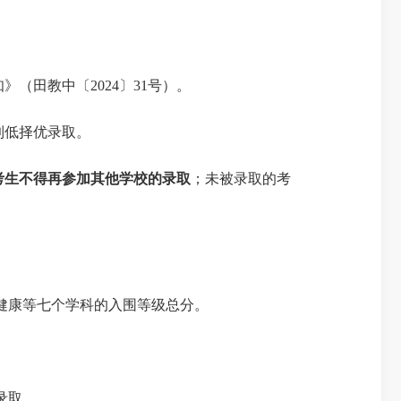
知》（
田教中〔
2024〕31号）。
到低择优录取。
考生不得再参加其他学校的录取
；
未被录取的考
与健康等七个学科的入围等级总分。
录取。