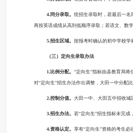
4
.
同分录取。
统招生录取时，若最后一名
再按英语成绩从高到低顺序录取；若语文、数
5.
招生区域。
按报考时确认的初中学校学
（三）定向生录取办法
1.比例分配。
“定向生”指标由
县教育局
将
对“定向生”招生办法作出调整，大田一中分配比
2.控制分值。
大田一中、大田五中
招收城
3.招生办法。
若
“定向生”招生指标未完成
4
.资格认定。
享有
“定向生”资格的考生