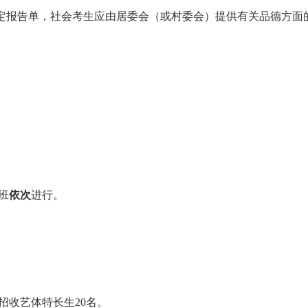
评定报告单，社会考生应由居委会（或村委会）提供有关品德方面
班
依次
进行。
招收艺体特长生
20名。