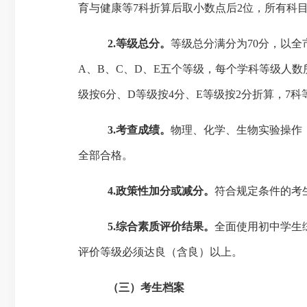
育与健康等7科折算后取小数点后2位，所有科目
2.等级总分。
等级总分满分为
70分，以
A、B、C、D、E五个等级，每个学科等级人数所占
级按6分、D等级按4分、E等级按2分折算，7
3.考查成绩。
物理、化学、生物实验操作
全部合格。
4.政策性加分或减分。
符合规定条件的考
5.综合素质评价结果。
全面使用初中学生
评价等级必须达良（含良）以上。
（三）考生档案