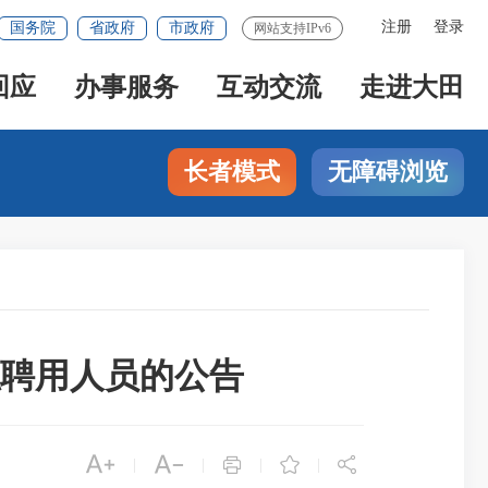
注册
登录
国务院
省政府
市政府
网站支持IPv6
回应
办事服务
互动交流
走进大田
长者模式
无障碍浏览
拟聘用人员的公告





|
|
|
|