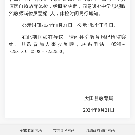
原因自愿
放弃体检，经研究决定，同意递补中学思想政
治教师岗位罗慧娟
1
人，体检时间另行通知。
公示时间
2024
年
8
月
21
日，公示期
5
个工作日。
在此期间如有异议，请向县驻教育局纪检监察
组、县教育局人事股反映，联系电话：
0598
－
7263139、
0598
－
7222650
。
大田县教育局
2024
年
8
月
21
日
省市政府网站
市内县区网站
县级政府部门网站