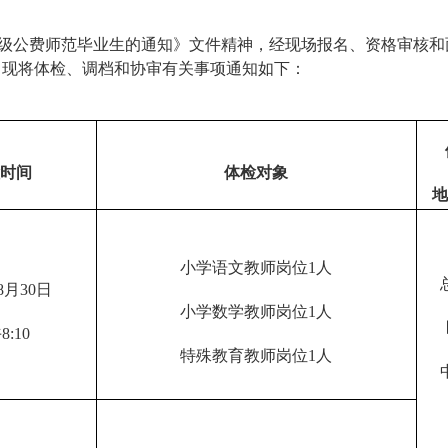
级公费师范毕业生的通知
》文件精神，经现场报名、资格审核和
。
现将体检、调档和协审有关事项通
知如下：
时间
体检对象
地
小学语文教师岗位
1
人
8
月
30
日
小学数学教师岗位
1
人
午
8:10
特殊教育教师岗位
1
人