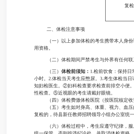
复检
二、体检注意事项
（一）
以上参加体检的考生携带本人身份
用资格。
（二）体检期间严禁考生与外界有任何联
（三）
体检前须知：
1.
检前饮食：保持日
小时。
2.
体检当天考生应憋尿。
3.
考生体检当日
知妇检医生。②妇科检查要求检查前排空小便
性检查。⑤近视眼的考生请戴好眼镜。
（四）体检费缴体检医院（按医院核定收
（五）考生如对身高、体重、视力、血压
复检的，待县新任教师招聘领导小组办公室统
（六）体检过程中，考生应遵守纪律，服
统一保管，否则按违纪论处，并取消体检资格