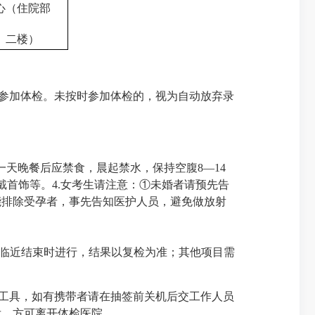
心（住院部
二楼）
参加体检。未按时参加体检的，视为自动放弃录
一天晚餐后应禁食，晨起禁水，保持空腹
8
—
14
戴首饰等。
4.
女考生请注意：①未婚者请预先告
能排除受孕者，事先告知医护人员，避免做放射
临近结束时进行，结果以复检为准；其他项目需
工具，如有携带者请在抽签前关机后交工作人员
后，方可离开体检医院。