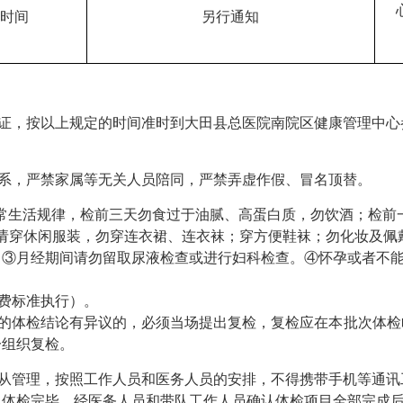
时间
另行通知
证，按以上规定的时间准时到大田县总医院南院区健康管理中心
系，严禁家属等无关人员陪同，严禁弄虚作假、冒名顶替。
常生活规律，检前三天勿食过于油腻、高蛋白质，勿饮酒；检前
请穿休闲服装，勿穿连衣裙、连衣袜；穿方便鞋袜；勿化妆及佩
。③月经期间请勿留取尿液检查或进行妇科检查。④怀孕或者不
费标准执行）。
的体检结论有异议的，必须当场提出复检，复检应在本批次体检
一组织复检。
从管理，按照工作人员和医务人员的安排，不得携带手机等通讯
。体检完毕，经医务人员和带队工作人员确认体检项目全部完成