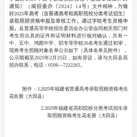
通知
》（
闽招委办〔2024〕14号
）
文件精神，
为做
好2025年高考（含普通高考和高职院校分类考试招生）
录取照顾资格申报及审核工作，通过学校考生资格申
报，
县普通高等学校招生委员会办公室会同相关部门对
考生所出具的证件和证明材料进行核对确认，共有一
中、五中、鸿图中学、职专等学校
26
名考生通过初审，
现将考生照顾对象名单公示如下（具体名单见附件），
公示期截至
2025
年
2
月
25
日，如有异议，请与大田县高
招办联系，电话：
0598
—
7222265
。
附件：
1.2025
年福建省普通高考录取照顾资格考生
花名册（大田县）
2.
2025
年
福建省高职院校分类考试招生录
取照顾资格考生花名册
（大田县）