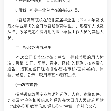
7.
被开除中国共产党党籍的人员；
8.
属我市机关事业单位在编在岗人员
;
9.
普通高等院校在读非应届毕业生（即
2026
年及以
后才学业期满的全日制普通教育学生）、现役军人以及
法律、政策规定不得聘用为事业单位工作人员的其他人
员。
二、招聘办法与程序
本次公开招聘坚持德才兼备、择优聘用的用人标
准，贯彻“公开、平等、竞争、择优”的原则，按照发布
通告、招聘点当日现场报名
-
资格审核
-
面试
-
签约、体
检、考察、公示、聘用等基本程序进行。
(
一
)
发布通告
招聘紧缺急需专业教师的岗位、人数、资格条件、
办法及程序等相关信息的通告在大田县人民政府网站
（“政务公开
-
教育信息
-
通知公告”栏目）向社会公布。