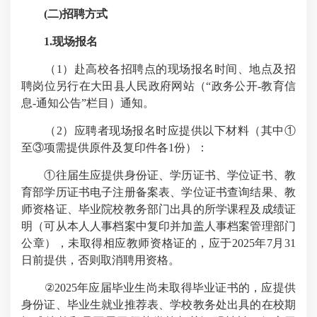
(
二
)
招聘方式
1.
现场报名
（
1
）赴高校各招聘点的现场报名时间、地点及招
聘岗位另行在大田县人民政府网站（“政务公开
-
教育信
息
-
通知公告”栏目）通知。
（
2
）应聘者现场报名时应提供以下材料（其中
①
至
③项需提供原件及复印件各1份
）：
①往届生应提供身份证、学历证书、学位证书、教
育部学历证书电子注册备案表、学位证书查询结果、教
师资格证、毕业院校教务部门出具的所学课程及成绩证
明（可从本人人事档案中复印并加盖人事档案管理部门
公章），未取得相应教师资格证的，应于2025年7月31
日前提供，
否则取消聘用资格
。
②
2025
年应届毕业生尚未取得毕业证书的，应提供
身份证、毕业生就业推荐表、学校教务处出具的在校期