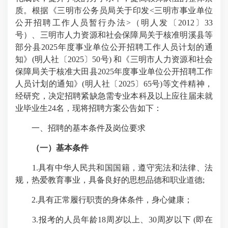
质。根据《三明市公务员局关于印发
<
三明市事业单位
公开招聘工作人员暂行办法
>
（明人发〔
2012
〕
33
号）、三明市人力资源和社会保障局关于核准明溪县等
部分县
2025
年度事业单位公开招聘工作人员计划的通
知》
(
明人社〔
2025
〕
50
号
)
和《三明市人力资源和社会
保障局关于核准大田县
2025
年度事业单位公开招聘工作
人员计划的通知》
(
明人社〔
2025
〕
65
号
)
等文件精神，
经研究，决定招聘紧缺急需专业本科及以上应往届未就
业毕业生
24
名，现将招聘方案公告如下：
一、招聘的基本条件及岗位要求
（一）基本条件
1.
具有中华人民共和国国籍，遵守宪法和法律、法
规，热爱教育事业，具备良好的思想品德和职业道德
;
2.
具有正常履行职责的身体条件，身心健康；
3.
报考的人员年龄
18
周岁以上、
30
周岁以下
(
即在