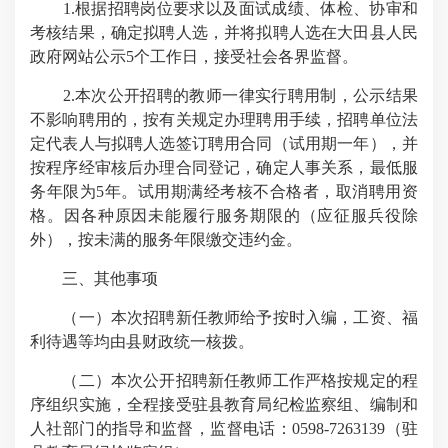
1.
根据招聘岗位要求以及面试成绩、体检、协审和
考核结果，确定拟聘人选，并将拟聘人选在大田县人民
政府网站公示
5
个工作日，接受社会各界监督。
2.
本次公开招聘的教师一律实行聘用制，公示结果
不影响聘用的，按有关规定办理聘用手续，招聘单位法
定代表人与拟聘人选签订聘用合同（试用期一年），并
按程序经审核后办理合同登记，确定人事关系，最低服
务年限为
5
年。试用期满经考核不合格者，取消聘用资
格。因各种原因未能履行服务期限的（应征服兵役除
外），按未满的服务年限缴交违约金。
三、其他事项
（一）本次招聘新任教师给予按时入编，工资、福
利待遇等均由县财政统一核拨。
（二）本次公开招聘新任教师工作严格按规定的程
序组织实施，全程接受驻县教育局纪检监察组、编制和
人社部门的指导和监督，监督电话：
0598-7263139
（驻