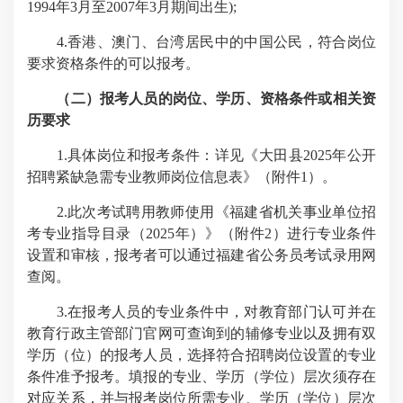
1994
年
3
月至
2007
年
3
月期间出生
);
4.
香港、澳门、台湾居民中的中国公民，符合岗位
要求资格条件的可以报考。
（二）报考人员的岗位、学历、资格条件或相关资
历要求
1.
具体岗位和报考条件：详见《大田县
2025
年公开
招聘紧缺急需专业教师岗位信息表》（附件
1
）。
2.
此次考试聘用教师使用《福建省机关事业单位招
考专业指导目录（
2025
年）》（附件
2
）进行专业条件
设置和审核，报考者可以通过福建省公务员考试录用网
查阅。
3.
在报考人员的专业条件中，对教育部门认可并在
教育行政主管部门官网可查询到的辅修专业以及拥有双
学历（位）的报考人员，选择符合招聘岗位设置的专业
条件准予报考。填报的专业、学历（学位）层次须存在
对应关系，并与报考岗位所需专业、学历（学位）层次