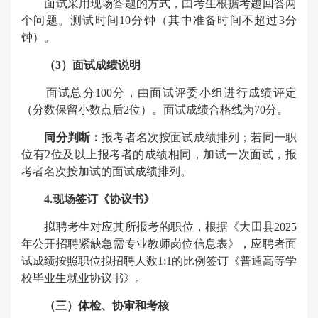
面试采用现场答题的方式，由考生根据考题回答两
个问题。测试时间
10
分钟（其中准备时间不超过
3
分
钟）。
（
3
）面试成绩说明
面试总分
100
分，由面试评委小组进行成绩评定
（分数保留小数点后
2
位）。面试成绩合格线为
70
分。
同分判断：
报考者名次按面试成绩排列；若同一职
位有
2
位及以上报考者的成绩相同，加试一次面试，报
考者名次按加试的面试成绩排列。
4.
现场签订《协议书》
拟聘考生对应其所报考的职位，根据《大田县
2025
年公开招聘紧缺急需专业教师岗位信息表》，应聘者面
试成绩按照职位拟招聘人数
1:1
的比例签订《普通高等学
校毕业生就业协议书》。
（三）体检、协审和考核