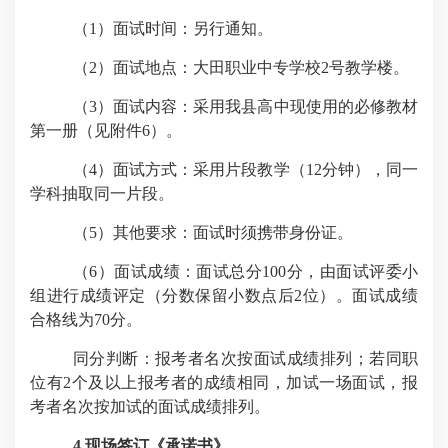
（
1
）面试时间：另行通知。
（2）
面试地点：大田职业中专学校
2
号教学楼。
（3）
面试内容：采用我县高中现使用的必修教材
第一册
（见附件
6
）。
（4）
面试方式：采用片段教学
（
12
分钟）
，同一
学科抽取同一片段。
（
5
）其他要求：面试时须携带身份证。
（
6
）面试成绩：
面试总分
100
分，由面试评委小
组进行成绩评定（分数保留小数点后
2
位）。面试成绩
合格线为
70
分。
同分判断：报考者名次按面试成绩排列；若同职
位有
2
个及以上报考者的成绩相同，加试一场面试，报
考者名次按加试的面试成绩排列。
4.
现场签订《承诺书》