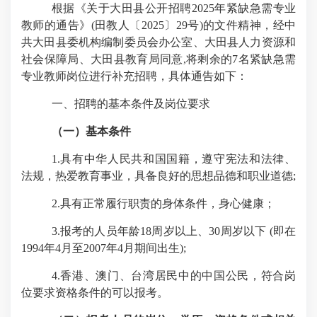
根据《关于大田县公开招聘
2025
年紧缺急需专业
教师的通告》
(
田教人〔
2025
〕
29
号
)
的文件精神，经中
共大田县委机构编制委员会办公室、大田县人力资源和
社会保障局、大田县教育局同意
,
将剩余的
7
名紧缺急需
专业教师岗位进行补充招聘，具体通告如下：
一、招聘的基本条件及岗位要求
（一）基本条件
1.
具有中华人民共和国国籍，遵守宪法和法律、
法规，热爱教育事业，具备良好的思想品德和职业道德
;
2.
具有正常履行职责的身体条件，身心健康；
3.
报考的人员年龄
18
周岁以上、
30
周岁以下
(
即在
1994
年
4
月至
2007
年
4
月期间出生
);
4.
香港、澳门、台湾居民中的中国公民，符合岗
位要求资格条件的可以报考。