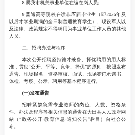
8.
属我市机关事业单位在编在岗人员
;
9.
普通高等院校在读非应届毕业生（即
2026
年及
以后才学业期满的全日制普通教育学生）、现役军人以
及法律、政策规定不得聘用为事业单位工作人员的其他
人员。
二、招聘办法与程序
本次公开招聘坚持德才兼备、择优聘用的用人标
准，贯彻“公开、平等、竞争、择优”的原则，按照发布
通告、现场报名、资格审核、面试、现场签订承诺书、
体检、考察、公示、聘用等基本程序进行。
(
一
)
发布通告
招聘紧缺急需专业教师的岗位、人数、资格条
件、办法及程序等相关信息的通告在大田县人民政府网
站（“政务公开
-
教育信息
-
通知公告”栏目）向社会公
布。