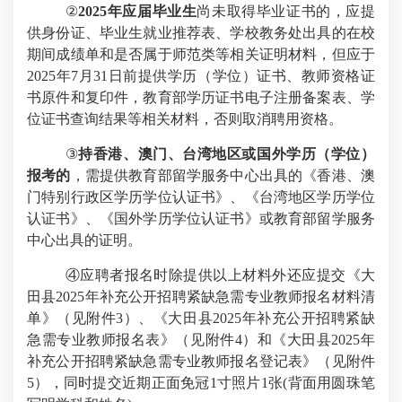
②
2025
年应届毕业生
尚未取得毕业证书的，应提
供身份证、毕业生就业推荐表、学校教务处出具的在校
期间成绩单和是否属于师范类等相关证明材料，但应于
2025年7月31日前提供学历（学位）证书、教师资格证
书原件和复印件，教育部学历证书电子注册备案表、学
位证书查询结果等相关材料，否则取消聘用资格。
③
持香港、澳门、台湾地区或国外学历（学位）
报考的
，需提供教育部留学服务中心出具的《香港、澳
门特别行政区学历学位认证书》、《台湾地区学历学位
认证书》、《国外学历学位认证书》或教育部留学服务
中心出具的证明。
④
应聘者报名时除提供以上材料外还应提交《大
田县
2025
年补充公开招聘紧缺急需专业教师报名材料清
单》（见附件
3
）、《
大田县
2025
年补充公开招聘紧缺
急需专业教师报名表
》（见附件
4
）和《大田县
2025
年
补充公开招聘紧缺急需专业教师报名登记表》（见附件
5
），同时提交近期正面免冠
1
寸照片
1
张
(
背面用圆珠笔