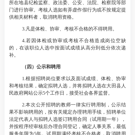
所在地县纪检监察、政法委、公安、法院、检察院等部
门进行协审。考核人选如有弄虚作假行为或不按规定提
供相关材料者，取消聘用资格。
3.
凡是体检、协审、考核不合格的不得聘用。
4.
若因体检或协审或考核不合格造成岗位空缺
的，在该职位人选中按面试成绩从高分到低分依次递
补。
（四）公示和聘用
1.
根据招聘岗位要求以及面试成绩、体检、协审
和考核结果，确定拟聘人选，并将拟聘人选在大田县人
民政府网站公示
5
个工作日，接受社会各界监督。
2.
本次公开招聘的教师一律实行聘用制，公示结
果不影响聘用的，按有关规定办理聘用手续，招聘单位
法定代表人与拟聘人选签订聘用合同（试用期一年），
并按程序经审核后办理合同登记，确定人事关系，最低
服务年限为
5
年。试用期满经考核不合格者，取消聘用