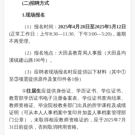
(
二
)
招聘方式
1.
现场报名
（
1
）报名时间：
2025
年
4
月
28
日至
2025
年
5
月
12
日
(
正常工作日：上午
8
:
30
—
11
:
30
、下午
3
:
00
—
5
:
20)
，逾期
不再受理。
（
2
）报名地点：大田县教育局人事股（大田县均
溪镇建山路
190
号）。
（
3
）应聘者现场报名时应提供以下材料（其中①
至③项需提供原件及复印件各
1
份）
①
往届生
应提供身份证、学历证书、学位证书、
教育部学历证书电子注册备案表、学位证书查询结果、
教师资格证、毕业院校教务部门出具的所学课程及成绩
证明（可从本人人事档案中复印并加盖人事档案管理部
门公章），未取得相应教师资格证的，应于
2025
年
7
月
31
日前提供，否则取消聘用资格。