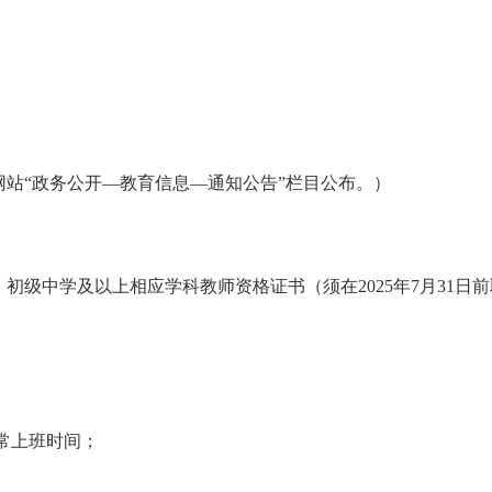
站“政务公开—教育信息—通知公告”栏目公布。）
、初级中学及以上相应学科教师资格证书（须在
2025
年
7
月
31
日前
常上班时间；