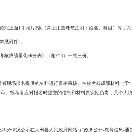
免冠正面
1
寸照片
2
张（背面用圆珠笔注明：姓名、科目）等，具
体见附件
2
。
考核成绩量化积分表》（附件
3
）一式三份。
考者现场报名提供的材料进行资格审核。在校考核成绩材料（学
评审。报考者应对报名时提交的信息和材料真实性负责，凡个人
化积分情况公示在大田县人民政府网站（“政务公开
-
教育信息
-
通