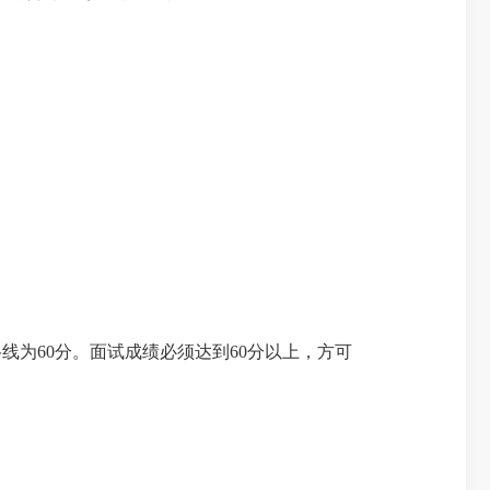
格线为
60
分。面试成绩必须达到
60
分以上，方可