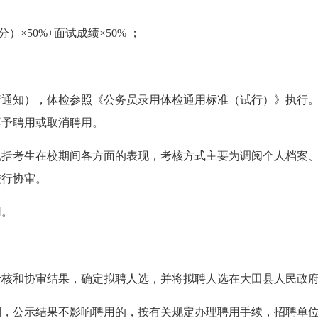
分）×
50%+
面试成绩×
50%
；
行通知），体检参照《公务员录用体检通用标准（试行）》执行
不予聘用或取消聘用。
包括考生在校期间各方面的表现，考核方式主要为调阅个人档案
进行协审。
用。
考核和协审结果，确定拟聘人选，并将拟聘人选在大田县人民政
制，公示结果不影响聘用的，按有关规定办理聘用手续，招聘单