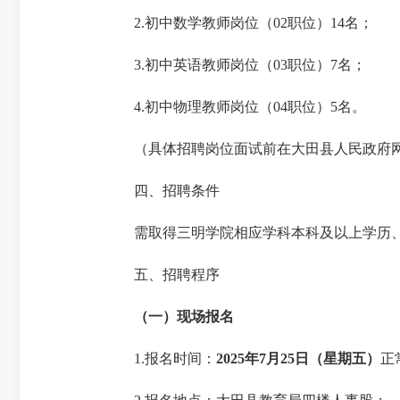
2.
初中数学教师岗位（
02
职位）
14
名；
3.
初中英语教师岗位（
03
职位）
7
名；
4.
初中物理教师岗位（
04
职位）
5
名。
（具体招聘岗位面试前在大田县人民政府网
四、招聘条件
需取得三明学院相应学科本科及以上学历
五、招聘程序
（一）现场报名
1.
报名时间：
2025年
7
月
25
日（星期五）
正