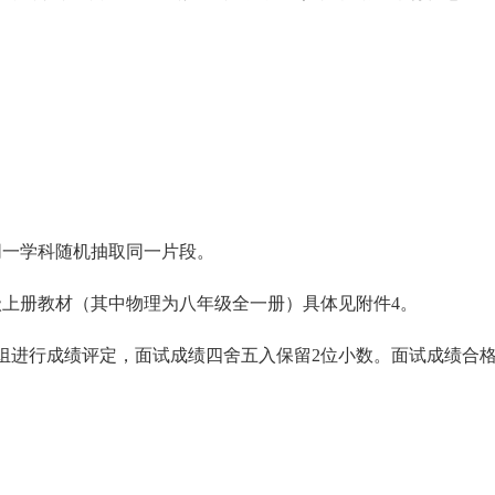
。
同一学科随机抽取同一片段。
级上册教材（其中物理为八年级全一册）具体见附件
4
。
组进行成绩评定，面试成绩四舍五入保留
2
位小数。面试成绩合