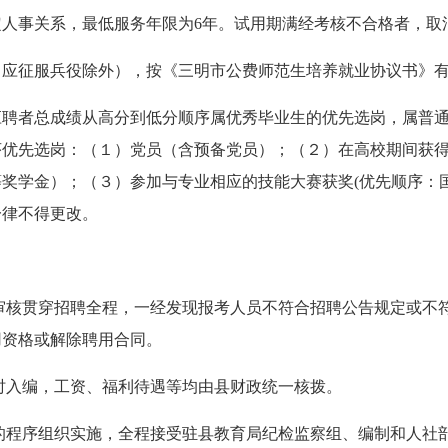
定人事关系，最低服务年限为
6
年。试用期满经考核不合格者，取
（应征服兵役除外），按《三明市公费师范生培养就业协议书》
应聘者总成绩从高分到低分顺序属优秀毕业生的优先选岗，属普
序优先选岗：（１）党员（含预备党员）；（２）在高校期间获
等奖学金）；（３）参加与专业相应的技能大赛获奖
(
优先顺序：
一律不得更改。
审核贯穿招聘全程，一经发现报考人员不符合招聘公告规定或不
用资格或解除聘用合同。
时入编，工资、福利待遇等均由县财政统一核拨。
的程序组织实施，全程接受驻县教育局纪检监察组、编制和人社