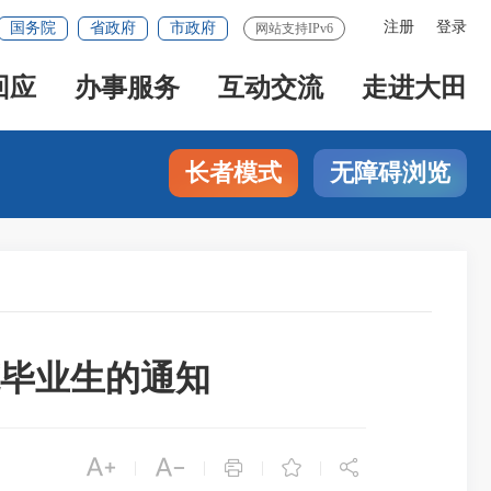
注册
登录
国务院
省政府
市政府
网站支持IPv6
回应
办事服务
互动交流
走进大田
长者模式
无障碍浏览
范毕业生的通知





|
|
|
|