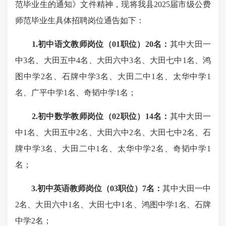
范毕业生的通知》文件精神，现将我县
2025
届市级公费
师范毕业生具体招聘岗位通告如下：
1.
初中语文教师岗位（
01
职位）
20
名：
其中大田一
中
3
名、大田五中
4
名、大田六中
3
名、大田七中
1
名、鸿
图中学
2
名、石牌中学
3
名、大田二中
1
名、太华中学1
名、广平中学
1
名、奇韬中学
1
名；
2.
初中数学教师岗位（
02
职位）
14
名：
其中大田一
中
1
名、大田五中
2
名、大田六中
2
名、大田七中
2
名、石
牌中学
3
名、大田二中
1
名、太华中学
2
名、奇韬中学
1
名；
3.
初中英语教师岗位（
03
职位）
7
名：
其中大田一中
2
名、大田六中
1
名、大田七中
1
名、鸿图中学
1
名、石牌
中学
2
名；