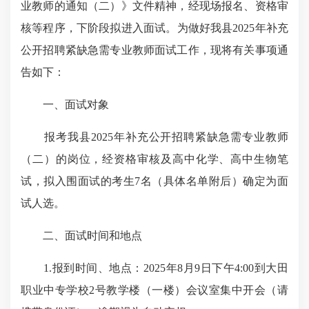
业教师的通知（二）》文件精神，经现场报名、资格审
核等程序，下阶段拟进入面试。为做好我县
2025
年补充
公开招聘紧缺急需专业教师面试工作，现将有关事项通
告如下：
一、面试对象
报考我县
2025
年补充公开招聘紧缺急需专业教师
（二）的岗位，经资格审核及高中化学、高中生物笔
试，拟入围面试的考生
7
名（具体名单附后）确定为面
试人选。
二、面试时间和地点
1.
报到时间、地点：
2025
年
8
月
9
日下午
4
:
00
到大田
职业中专学校
2
号教学楼（一楼）会议室集中开会（请