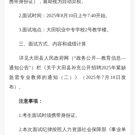
携带身份证），逾期视为自动弃权。
2.
面试时间：
2025
年
8
月
10
日上午
7:40
开始。
3.
面试地点：大田职业中专学校2号教学楼。
三、面试方式、内容和成绩计算
详见大田县人民政府网（“政务公开—教育信息—
通知公告”）栏《关于大田县补充公开招聘
2025
年紧缺
急需专业教师的通知（二）》（
2025
年
7
月
18
日发
布）。
注意事项：
1.
考生面试时须携带身份证。
2.
本次面试纪律按照人力资源社会保障部《事业单