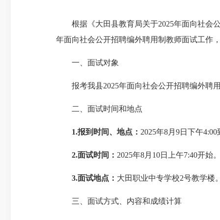
根据《大田县教育局关于
2025
年面向社会
年面向社会公开招聘编外聘用制教师面试工作
一、面试对象
报考我县
2025
年面向社会公开招聘编外聘
二、面试时间和地点
1.
报到时间、地点：
2025
年
8
月
9
日下午
4:00
2.
面试时间：
2025
年
8
月
10
日上午
7:40
开始
3.
面试地点：
大田职业中专学校
2
号教学楼
三、面试方式、内容和成绩计算