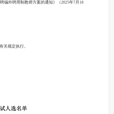
聘编外聘用制教师方案的通知》（
2025
年
7
月
18
有关规定执行。