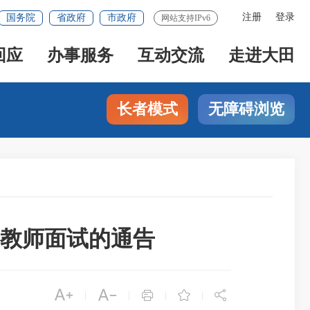
注册
登录
国务院
省政府
市政府
网站支持IPv6
回应
办事服务
互动交流
走进大田
长者模式
无障碍浏览
制教师面试的通告





|
|
|
|