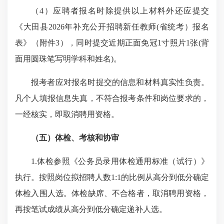
（
4
）
应聘者报名时除提供以上材料外还应提交
《
大田县
2026
年补充公开招聘新任教师
(
省统考）报名
表
》（附件
3
），同时提交近期正面免冠
1
寸照片
1
张
(
背
面用圆珠笔写明学科和姓名
)
。
报考者应对报名时提交的信息和材料真实性负责。
凡个人填报信息失真，不符合报考条件和岗位要求的，
一经核实，即取消聘用资格。
（五）体检、考核和协审
1.
体检参照《公务员录用体检通用标准（试行）》
执行。按照岗位拟招聘人数
1:1
的比例从高分到低分确定
体检入围人选。体检缺席、不合格者，取消聘用资格，
再按笔试成绩从高分到低分确定递补人选。