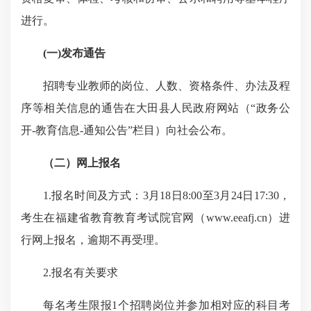
进行。
(
一
)
发布通告
招聘专业教师的岗位、人数、资格条件、办法及程
序等相关信息的通告在大田县人民政府网站（“政务公
开
-
教育信息
-
通知公告”栏目）向社会公布。
（二）网上报名
1.
报名时间及方式：
3
月
18
日
8
:
00
至
3
月
24
日
17
:
30
，
考生在
福建省教育
教育考试院
官网
（
www.eeafj.cn
）
进
行网上报名，
逾期不再受理。
2.
报名有关要求
每名考生限报
1
个招聘岗位并参加相对应的科目考