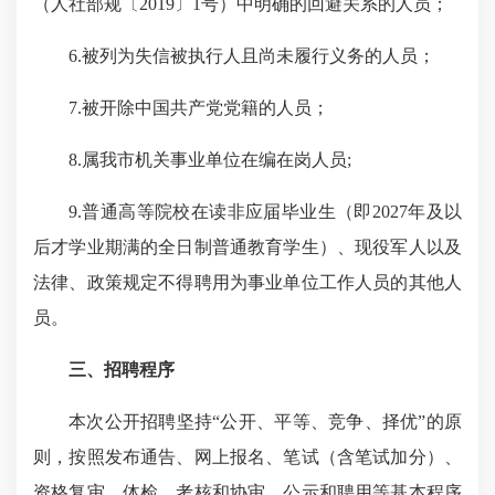
（人社部规〔
2019
〕
1
号）中明确的回避关系的人员；
6.
被列为失信被执行人且尚未履行义务的人员；
7.
被开除中国共产党党籍的人员；
8.
属我市机关事业单位在编在岗人员
;
9.
普通高等院校在读非应届毕业生（即
2027
年及以
后才学业期满的全日制普通教育学生）、现役军人以及
法律、政策规定不得聘用为事业单位工作人员的其他人
员。
三、招聘程序
本次公开招聘坚持“公开、平等、竞争、择优”的原
则，按照发布通告、网上报名、笔试（含笔试加分）、
资格复审、体检、考核和协审、公示和聘用等基本程序