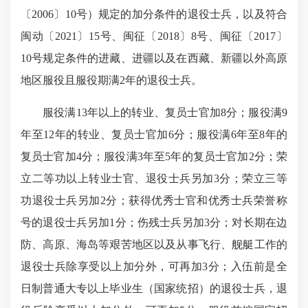
〔
2006
〕
10
号）规定的加分条件的退役士兵，以及符合
闽动〔
2021
〕
15
号、闽征〔
2018
〕
8
号、闽征〔
2017
〕
10
号规定条件的进藏、进疆以及在西藏、新疆以外高原
地区服役且服役期满
2
年的退役士兵。
服役满
13
年以上的转业、复员士官加
8
分；服役满
9
年至
12
年的转业、复员士官加
6
分；服役满
6
年至
8
年的
复员士官加
4
分；服役满
3
年至
5
年的复员士官加
2
分；荣
立二等功以上转业士官、退役士兵另加
3
分；荣立三等
功退役士兵另加
2
分；获得优秀士官和优秀士兵荣誉称
号的退役士兵另加
1
分；伤残士兵另加
3
分；对长期在边
防、高原、海岛等艰苦地区以及从事飞行、舰艇工作的
退役士兵除享受以上加分外，可再加
3
分；入伍前是全
日制普通大专以上毕业生（国家统招）的退役士兵，退