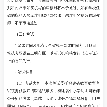
分阶段填写至今，对因信息填写不完整而影响资格条件
判断的及未如实填写的审核时将不予通过。如在学校任
教的应聘人员应注明临聘或代课，未注明的视为在编教
师，不予审核通过。
（三）笔试
1.
笔试时间及地点：全省统一
笔试时间为
4
月
18
日；
笔试考场设在三明市区，以考试机构核发的《准考证》
上的通知为准。
2.
笔试科目
（
1
）考试大纲。本次笔试委托福建省教育
教育考
试院
提供教师招聘笔试服务，福建省中小学幼儿园教师
公开招聘考试（笔试）大纲，请登录福建省教育厅门户
网站（
http://jyt.fujian.gov.cn
）“下载中心”专栏查阅下