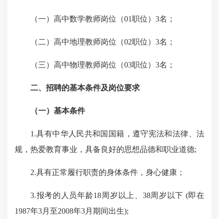
（一）高中数学教师岗位（
01
职位）
3
名；
（二）高中地理教师岗位（
02
职位）
3
名；
（三）高中物理教师岗位（
03
职位）
3
名；
二、招聘的基本条件及岗位要求
（一）基本条件
1.
具有中华人民共和国国籍，遵守宪法和法律、法
规，热爱教育事业，具备良好的思想品德和职业道德
;
2.
具有正常履行职责的身体条件，身心健康；
3.
报考的人员年龄
18
周岁以上、
38
周岁以下
(
即在
1987
年
3
月至
2008
年
3
月期间出生
);