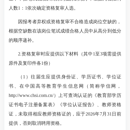
人数
1
：
1
依次确定资格复审人选。
因报考者弃权或资格复审不合格造成岗位空缺的，
根据空缺数在该岗位笔试成绩合格人员中从高分到低分
的顺序递补。
2.
资格复审
时应提供以下材料（其中
1
至
3
项需提供
原件及复印件各
1
份）
（
1
）往届生应提供身份证、学历证书、学位证
书、
在中国高等教育学生信息网（简称学信网，
http://www.chsi.com.cn/
）上可查询认证的《教育部学历
证书电子注册备案表》《学位认证报告》
、
教师资格
证，未取得相应教师资格证的，应于
2026
年
7
月
31
日前
提供，否则取消聘用资格。