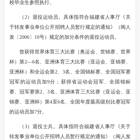
校毕业生参照执行。
（
2
）退役运动员。具体指符合福建省人事厅《关
于转发事业单位公开招聘人员暂行规定的通知》（闽人
发〔
2006
〕
10
号）规定的加分条件的退役运动员。
曾获得世界体育三大比赛（奥运会、世锦赛、世界
杯）第
2
—
6
名、亚洲体育三大比赛（亚运会、亚锦赛、
亚洲杯）和全运会第
2
、
3
名、全国锦标赛、全国冠军赛
冠军的运动员加
9
分；获得省运动会冠军、全国锦标
赛、冠军赛第
2
、
3
名、亚洲体育三大比赛（亚运会、亚
锦赛、亚洲杯）第
4
至
6
名、全国年度最高级别比赛
冠军
的运动员
加
7
分。
（
3
）退役士兵。具体指符合福建省人事厅《关于
转发事业单位公开招聘人员暂行规定的通知》（闽人发