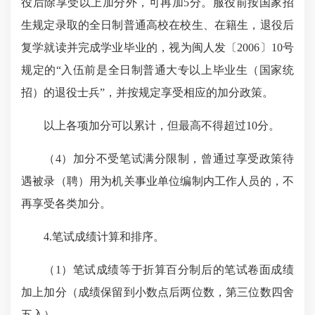
役后除享受以上加分外，可再加
5
分。服役前按国家招
生规定录取的全日制普通高校在校生、在籍生，退役后
复学就读并完成学业毕业的，视为闽人发〔
2006
〕
10
号
规定的“入伍前是全日制普通大专以上毕业生（国家统
招）的退役士兵”，并按规定享受相应的加分政策。
以上各项加分可以累计，但最高不得超过
10
分。
（
4
）
加分不受笔试满分限制，
曾通过享受政策待
遇被录（聘）用为机关事业单位编制内工作人员的，不
再享受各类加分。
4.
笔试成绩计算和排序。
（
1
）笔试成绩等于折算百分制后的笔试卷面成绩
加上加分（成绩保留到小数点后两位数，第三位数四舍
五入）。