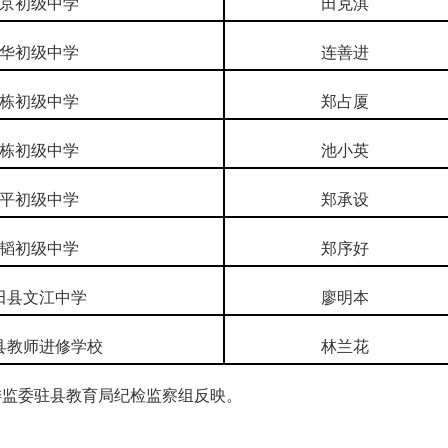
京初级中学
田克淇
华初级中学
连善进
栋初级中学
郑占厦
栋初级中学
池小英
平初级中学
郑承设
韬初级中学
郑序好
田县文江中学
廖明本
县教师进修学校
林兰花
委监委驻县教育局纪检监察组反映。