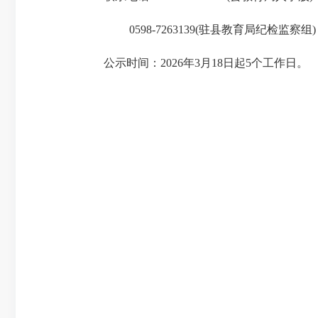
0598-7263139(
驻县教育局纪检监察组
)
公示时间：
2026
年
3
月
18
日起
5
个工作日。