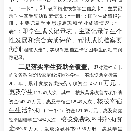
，即
括：
“一卡”
“教育精准扶贫学生信息卡”，主要记
录学生享受资助政策情况；
“一册”
：即学生成绩报告
册，主要记录学生思想表现和学业成绩情况；
“一
：即学生成长记录表，主要记录学生个
表”
性发展和综合素质评价。帮扶成长档案要
做到
“档随人走”，实现对建档立卡贫困学生的动态跟
踪记录。
二是落实学生资助全覆盖。
即
对建档立卡
的义务教育
阶段
家庭经济困难学生，实现资助全覆盖
。
万元，
2021年，累计发放各类扶贫专项资金
1432.11
惠及学生
11
32
45人次：其中：核拨营养改善专项补助
核拨寄宿
资金647.45万元，惠及寄宿生12949人次；
生生活补助（
“一补”）资金121.05万元，惠及家庭
核拨免费教科书补助资
经济困难学生3454人次；
金
663.61万元，发放免教科书93.56万册，惠及学生