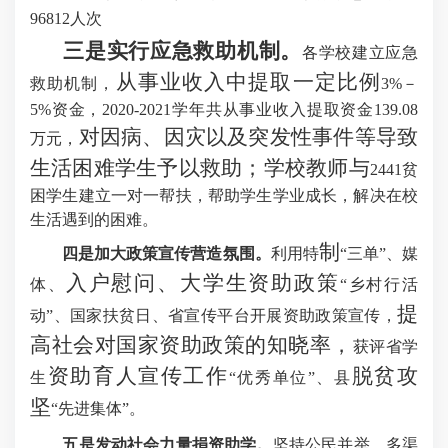
96812人次
三是实行应急救助机制。
各学校建立应急
从事业收入中提取一定比例
救助机制，
3%－
5%资金，
2020-2021学年共从事业收入提取资金139.08
对因病、因灾以及突发性事件等导致
万元，
生活困难学生予以救助；学校教师与
2441贫
困学生建立一对一帮扶，帮助学生学业成长，解决在校
生活遇到的困难
。
制
四是
加大政策宣传营造氛围
。
利用特
“三单”、媒
入户慰问、大学生资助政策
体、
“乡村行活
提
动”、国家扶贫日、省宣传平台开展资助政策宣传，
高社会对国家资助政策的知晓率，
获
评省学
资助育人宣传工作
脱贫攻
生
“优秀单位”、县
坚
“先进集体”。
五是发动
社会力量捐资助学
。
坚持公民并举，多渠