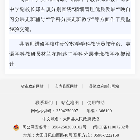
中学副校长郑占厦分别围绕“精细管理优质发展“”晚自
习分层走班辅导“”学科分层走班教学”等方面作了典型
经验交流。
县教师进修学校中研室数学学科教研员郭守彦、英
语学科教研员林兰花阐述了学科分层走班教学框架设
计。
省市政府网站
市内县区网站
县级政府部门网站
联系我们
|
站点地图
|
使用帮助
网站标识码： 3504250007
邮编：366100
中文域名：大田县人民政府.政务
闽公网安备号：
35042502000102号
闽ICP备11007282号
地址：大田县凤山西路40号 联系方式：0598-7222168