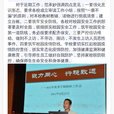
对于近期工作，范承妙强调四点意见：
一要强化意
识形态。
要求各校成立审读工作小组，按照“一册不
漏”的原则，对本校教材教辅、读物进行彻底清查，建
立台账。
二要筑牢安全防线。
各校对校园安全工作的部
署要及时全面，抓细抓实校园安全工作，筑牢校园安全
第一道防线，务必按要求配齐保安。
三要严控信访维
稳。
做到不上访，不寻访、闹访，不发生上访人员恶性
事件。
四要筑牢校园疫情防线。
学校要切实扛起校园疫
情防控责任，抓实常态化疫情防控。加强健康监测和健
康教育，引导师生员工做好自我防护，坚持家校联防联
控，确保师生生命安全和身体健康。