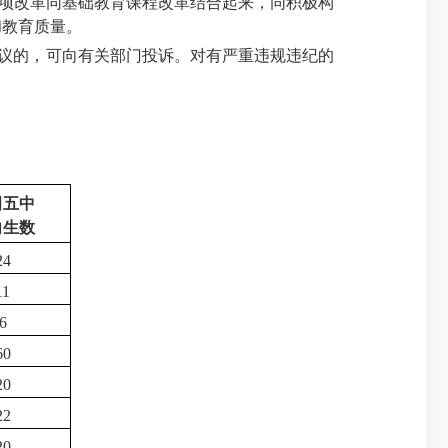
项改革同基础教育课程改革结合起来，同积极构
和教育质量。
异议的，可向有关部门投诉。对有严重违规违纪的
田五中
向生数
24
11
6
60
20
22
20