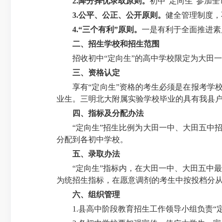
2.
降分择优录取原则。
初中“定向生”参加
3.
公平、公正、公开原则。
健全管理制度，
4.
“三个有利”原则。
一是有利于全面推进素
二、招生学校和招生范围
招收初中“定向生”的高中学校限定为大田
三、资格认定
享有“定向生”资格的考生必须是在报考学
业生。三明北大附属实验学校毕业的具有我县户
四、指标及分配办法
“定向生”招生比例为大田一中、大田五中
分配到各初中学校。
五、录取办法
“定向生”指标内，在大田一中、大田五中
为统招生指标，在愿意调剂的考生中按投档分
六、组织管理
1.
县高中阶段教育招生工作领导小组负责“