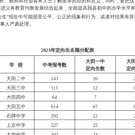
长、教师和社会各界人士了解改革的目的和意义，同时，要把这
推进义务教育均衡发展结合起来，全面提高我县初中的办学水平
向生”招生中可能损害公平、公正的现象和行为，或者对结果有
当事人严肃处理。
2023
年定向生名额分配表
大田一中
大
学
校
中考报考数
定向生数
定
大田二中
243
26
大田三中
113
12
大田四中
64
7
大田五中
614
67
石牌中学
202
22
上京中学
227
25
太华中学
207
23