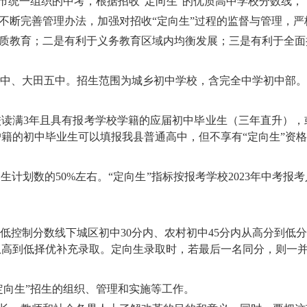
全市统一组织的中考，根据招收“定向生”的优质高中学校分数线
不断完善管理办法，加强对招收“定向生”过程的监督与管理，
质教育；二是有利于义务教育区域内均衡发展；三是有利于全面
一中、大田五中。招生范围为城乡初中学校，含完全中学初中部。
校读满
3
年且具有报考学校学籍的应届初中毕业生（三年直升），
籍的初中毕业生可以填报我县普通高中，但不享有“定向生”资
招生计划数的
50%
左右。“定向生”指标按报考学校
2023
年中考报考
最低控制分数线下城区初中
30
分内、农村初中
45
分内从高分到低分
从高到低择优补充录取。
定向生录取时，若最后一名同分，则一
定向生”招生的组织、管理和实施等工作。