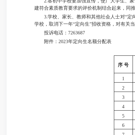
2.
各初中学校要加强宣传，使广大学生、家
建符合素质教育要求的评价机制结合起来，同
3.
学校、家长、教师和其他社会人士对“定
学校，取消下一年“定向生”招收资格，对有关
投诉电话：
7263687
附件：
2023
年定向生名额分配表
序 号
1
2
3
4
5
6
7