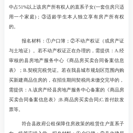
中占
51%
以上该房产所有权人的直系子女
(
一套住房只适
用一个家庭
)
；③适龄学生本人独立享有房产所有权
的。
报名材料
：
①户口簿；②不动产权证（或房产证
与土地证）。
若不动产权证正在办理的，需提供：
A.
经
审核的县房地产服务中心《商品房买卖合同备案信息
表》；
B.
契税完税凭证。若在我县城市规划区范围内购
买新建商品住房的，在招生期间契税尚未缴交完毕的，
需提供：
A.
该房产经县房地产服务中心备案的《商品房
买卖合同备案信息表》
;
B.
商品房买卖合同
;C.
首付款发
票等。
符合县政府公租保障住房政策的租赁住户直系子