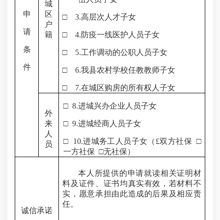
城
申
区
□
3.
高层次人才子女
户
请
籍
□
4.
防疫一线医护人员子女
条
□
5.
工作调动的公职人员子女
件
□
6.
我县农村学校任教教师子女
□
7.
在城区购房的所有权人子女
□
8.
进城兴办企业人员子女
外
来
□
9.
进城经商人员子女
人
□
10.
进城务工人员子女（
£
双方社保
□
员
一方社保
□无社保）
本人所提供的申请就读相关证明材
料及证件、证书均真实有效，若材料不
实，愿意承担由此造成的后果及相应责
任。
诚信承诺