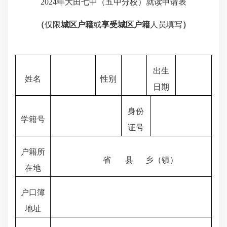
2024
年大田七中（五中分校）就读申请表
（
仅限
城区户籍
或
享受城区户籍
人员填写
）
出生
姓名
性别
日期
身份
学籍号
证号
户籍所
省
县
乡（镇）
在地
户口簿
地址