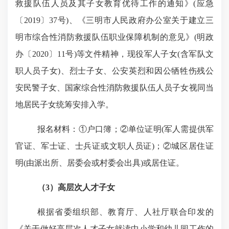
救援队伍人员及其子女教育优待工作的通知》
(
应急
〔
2019
〕
37
号
)
、《三明市人民政府办公室关于建立三
明市综合性消防救援队伍职业保障机制的意见》
(
明政
办〔
2020
〕
11
号
)
等文件精神，现役军人子女
(
含军队文
职人员子女
)
、烈士子女、公安英烈和因公牺牲伤残公
安民警子女、国家综合性消防救援队伍人员子女视同当
地居民子女统筹安排入学。
报名材料：①户口簿；②单位证明
(
军人需提供军
官证、军士证、士兵证或文职人员证
)
；②城区居住证
明
(
由派出所、居委会或村委会出具
)
或居住证。
（
3
）
高层次人才子女
根据省委组织部、教育厅、人社厅联合印发的
《关于做好高层次人才子女就读中小学和幼儿园工作的