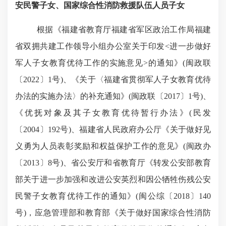
安民警子女、国家综合性消防救援队伍人员子女
根据《福建省教育厅福建省军区政治工作局福建
省双拥共建工作领导小组办公室关于印发
<
进一步做好
军人子女教育优待工作的实施意见
>
的通知》
(
闽政联
〔
2022
〕
1
号
)
、《关于〈福建省贯彻军人子女教育优待
办法的实施办法〉的补充通知》
(
闽政联〔
2017
〕
1
号
)
、
《优抚对象及其子女教育优待暂行办法》
(
民发
〔
2004
〕
192
号
)
、福建省人民政府办公厅《关于做好见
义勇为人员表彰奖励和权益保护工作的意见》
(
闽政办
〔
2013
〕
8
号
)
、省公安厅和省教育厅《转发公安部教育
部关于进一步加强和改进公安英烈和因公牺牲伤残公安
民警子女教育优待工作的通知》
(
闽公综〔
2018
〕
140
号
)
，应急管理部和教育部《关于做好国家综合性消防