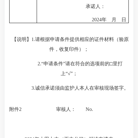
承诺人：
2024
年
月
日
【
说明
】
1.
请根据申请条件提供相应的证件材料（验原
件，收复印件）；
2.
“申请条件”请在符合的选项前的
□里打
上“√”；
3.
诚信承诺须由监护人本人在审核现场签字
。
附件
2
审核人：
No.