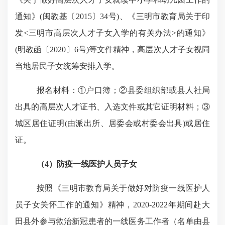
通知》
(
闽教基〔
2015
〕
34
号
)
、《三明市教育局关于印
发
<
三明市高层次人才子女入学的有关办法
>
的通知》
(
明教函〔
2020
〕
6
号
)
等文件精神，高层次人才子女视同
当地居民子女统筹安排入学。
报名材料
：
①户口簿；②县委组织部或县人社局
出具的高层次人才证书、入选文件或其它证明材料；③
城区居住证明
(
由派出所、居委会或村委会出具
)
或居住
证。
（
4
）
防疫一线医护人员子女
按照《三明市教育局关于做好对防疫一线医护人
员子女关怀工作的通知》精神，
2020-2022
年期间赴大
田县外参与救治新冠患者的一线医务工作者（名单由县