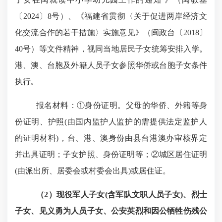
〔
2024
〕
8
号）
、《福建省贯彻〈关于促进两岸经济文
化交流合作的若干措施〉实施意见》（闽政台〔
2018
〕
40
号）等文件精神，视同当地居民子女统筹安排入
学。
港、澳、台胞及外籍人员子女参照华侨或台胞子女条件
执行。
报名材料
：
①身份证明。父母的华侨、外籍等身
份证明、护照
(
由国内监护人监护的需提供法定监护人
的证明材料
)
，台、港、澳身份由县台港澳办审核界定
并出具证明；子女护照、身份证明等；②城区居住证明
(
由派出所、居委会或村委会出具
)
或居住证。
（
2
）
现役军人子女
(
含军队文职人员子女
)
、烈士
子女、见义勇为人员子女、公安英烈和因公牺牲伤残公