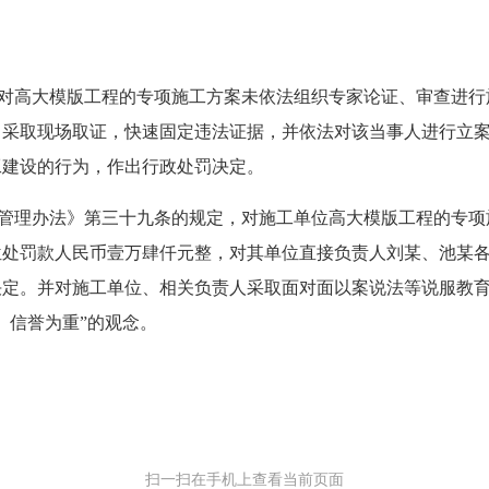
对
高大模版工程的专项施工方案未依法组织专家论证、审查进行
即采取现场取证，
快速固定违法证据，
并
依法对该当事人进行立
工建设的行为
，作出行政处罚决定。
管理办法
》
第三十九条
的规定
，对施工单位
高大模版工程的专项
位
处
罚款人民币
壹万肆仟元整
，对其
单位
直接负责人
刘某、池某
决定
。
并对施工单位、相关负责人
采取面对面以案说法等说服教
、信誉为重”的观念。
扫一扫在手机上查看当前页面