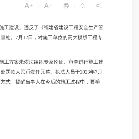





|
|
|
|
施工建设
。
违反了《
福建省建设工程安全生产管
案查处。
7月12日，对
施工单位的
高大模版工程专
施工方案未依法组织专家论证、审查进行施工建
各处
罚款人民币
壹仟元整。
执法人员于
2023年7月
育方式，提醒
当事人
在
今后的施工
过程中，要学