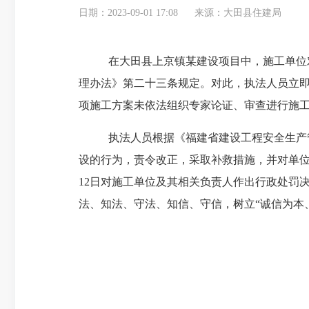
日期：2023-09-01 17:08
来源：大田县住建局
在
大田县
上京镇某
建设项目中，
施工单位
理办法
》
第二十三条
规定
。对此，
执法人员
立
项施工方案未依法组织专家论证、审查进行施
执法人员
根据《
福建省建设工程安全生产
设的行为，
责令改正，
采取补救措施，并
对单
12日对施工单位及其相关负责人作出行政处罚
法、
知法
、
守法、
知信、守信，树立
“诚信为本