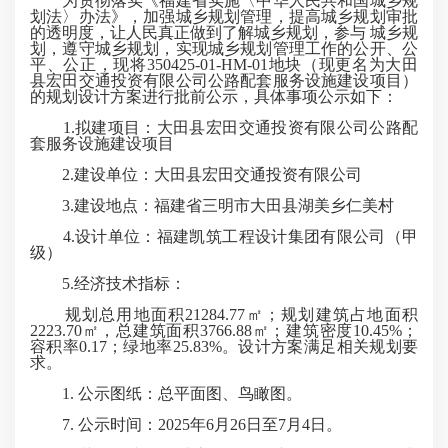
为贯彻落实《福建省实施〈中华人民共和国城乡规
划法〉办法》，加强城乡规划管理，提高城乡规划审批
的透明度，让人民真正做到了解城乡规划，参与 城乡规
划，遵守城乡规划，实现城乡规划管理工作的公开、公
平、公正，现将350425-01-HM-01地块（现更名为大田
县宏田交通投资有限公司公路配套服务设施建设项目）
的规划设计方案进行批前公示，具体事项公示如下：
1.拟建项目：大田县宏田交通投资有限公司公路配
套服务设施建设项目
2.建设单位：大田县宏田交通投资有限公司
3.建设地点：福建省三明市大田县湖美乡仁美村
4.设计单位：福建凯筑工程设计集团有限公司（甲
级）
5.经济技术指标：
规划总用地面积21284.77㎡；规划建筑占地面积
2223.70㎡，总建筑面积3766.88㎡；建筑密度10.45%；
容积率0.17；绿地率25.83%。设计方案满足相关规划要
求。
1. 公示图纸：总平面图、鸟瞰图。
7. 公示时间：2025年6月26日至7月4日。