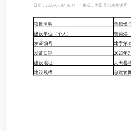
日期：2025-07-07 16:44
来源：大田县自然资源局
项目名称
曾德焕
建设单位（个人）
曾德焕
发证编号
建字第350
发证日期
2025年
建设地址
大田县均
建设规模
总建筑面