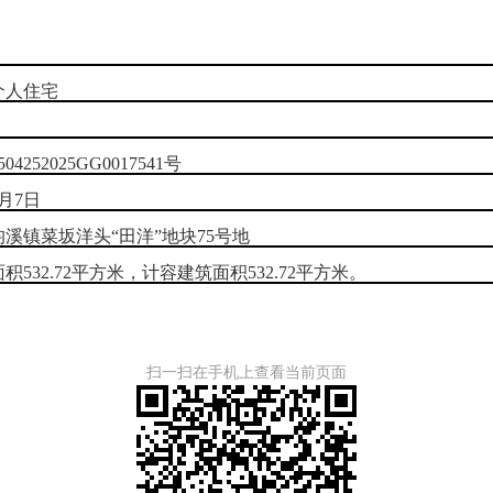
个人住宅
4252025GG0017541号
7月7日
溪镇菜坂洋头“田洋”地块75号地
积532.72平方米，计容建筑面积532.72平方米。
扫一扫在手机上查看当前页面