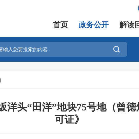
首页
政务公开
解读

划
坂洋头“田洋”地块75号地（曾
可证》