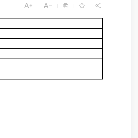





|
|
|
|