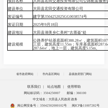
项目名称
大田县宏田交通投资有限公司公路配套服务
建设单位
大田县宏田交通投资有限公司
发证编号
建字第3504252025GG0038574号
发证日期
2025年9月18日
建设地址
大田县湖美乡仁美村“古厝崙”处
公路养护站基底面积388.28㎡，建筑面积1074
建设规模
三层，建筑高度11.55m；车库基底面积287.
287.64㎡，地上一层，建筑高度5.15m。
省市政府网站
市内县区网站
县级政府部门网站
联系我们
|
站点地图
|
使用帮助
网站标识码： 3504250007
邮编：366100
中文域名：大田县人民政府.政务
闽公网安备号：
35042502000102号
闽ICP备11007282号