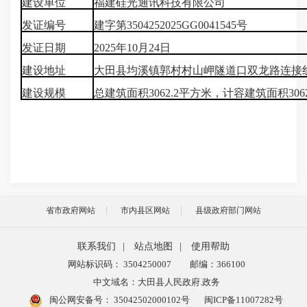
建设单位
福建硅光通讯科技有限公司
发证编号
建字第3504252025GG0041545号
发证日期
2025年10月24日
建设地址
大田县均溪镇郭村村山岬隧道口双龙路连接
建设规模
总建筑面积3062.2平方米，计容建筑面积306
省市政府网站
市内县区网站
县级政府部门网站
联系我们
|
站点地图
|
使用帮助
网站标识码： 3504250007
邮编：366100
中文域名：大田县人民政府.政务
闽公网安备号：
35042502000102号
闽ICP备11007282号