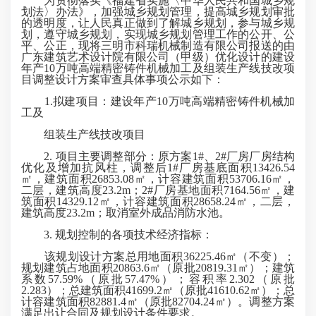
为贯彻落实《福建省实施〈中华人民共和国城乡规
划法〉办法》，加强城乡规划管理，提高城乡规划审批
的透明度，让人民真正做到了解城乡规划，参与城乡规
划，遵守城乡规划，实现城乡规划管理工作的公开、公
平、公正，现将三明市科瑞机械制造有限公司报送的由
广东建筑艺术设计院有限公司（甲级）优化设计的建设
年产10万吨高端精密铸件机械加工及组装生产线技改项
目调整设计方案审查具体事项公示如下：
1.拟建项目：建设年产10万吨高端精密铸件机械加
工及
组装生产线技改项目
2. 项目主要调整部分：原方案1#、2#厂房厂房结构
优化及增加抗风柱，调整后1#厂房基底面积13426.54
㎡，建筑面积26853.08㎡，计容建筑面积53706.16㎡，
二层，建筑高度23.2m；2#厂房基地面积7164.56㎡，建
筑面积14329.12㎡，计容建筑面积28658.24㎡，二层，
建筑高度23.2m；取消室外成品消防水池。
3. 规划控制的各项技术经济指标：
该规划设计方案总用地面积36225.46㎡（不变）；
规划建筑占地面积20863.6㎡（原批20819.31㎡）；建筑
系数57.59%（原批57.47%）；容积率2.302（原批
2.283）；总建筑面积41699.2㎡（原批41610.62㎡）；总
计容建筑面积82881.4㎡（原批82704.24㎡）。调整方案
满足出让合同及规划设计条件要求。