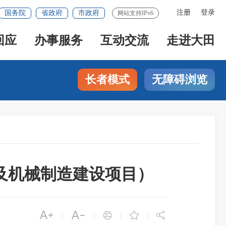
注册
登录
国务院
省政府
市政府
网站支持IPv6
回应
办事服务
互动交流
走进大田
长者模式
无障碍浏览
及机械制造建设项目）





|
|
|
|