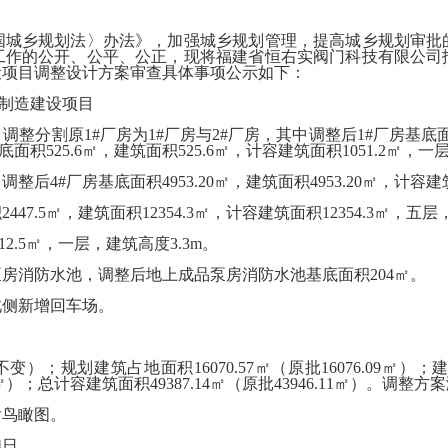
乡规划法〉办法》，加强城乡规划管理，提高城乡规划审批
工作的公开、公平、公正，现将福建省恒右实阀门科技有限公司
设项目调整设计方案审查具体事项公示如下：
制造建设项目
分割原1#厂房为1#厂房与2#厂房，其中调整后1#厂房基底面积11
基底面积525.6㎡，建筑面积525.6㎡，计容建筑面积1051.2㎡，一
整后4#厂房基底面积4953.20㎡，建筑面积4953.20㎡，计容建筑
.5㎡，建筑面积12354.3㎡，计容建筑面积12354.3㎡，五层，
.5㎡，一层，建筑高度3.3m。
消防水池，调整后地上成品泵房消防水池基底面积204㎡。
侧新增回车场。
；规划建筑占地面积16070.57㎡（原批16076.09㎡）；建
3.35㎡）；总计容建筑面积49387.14㎡（原批43946.11㎡）
后鸟瞰图。
4日。