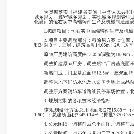
为贯彻落实《福建省实施〈中华人民共和国城
城乡规划，遵守城乡规划，实现城乡规划管理
化设计的恒右实中高端铸件生产及机械制造建
1.拟建项目：恒右实中高端铸件生产及机械
2. 项目主要调整部分：移除原方案1#仓库，调整
积3464.8㎡，三层，建筑高度14.65m；2#厂房
原4#厂房建筑高度由13.05m调整为18.09m，调
调整扩建原5#厂房，调整后5#厂房基底面积2447
新增门卫，门卫基底面积12.5㎡，建筑面积12
调整原地下消防水池及水泵房为地上成品泵房
调整原方案消防车道路线及停车场位置，北
3. 规划控制的各项技术经济指标：
该规划设计方案总用地面积27515.88㎡（不变）
1.60）；总建筑面积33459.14㎡（原批3370
4. 公示图纸：调整前后总平面图、调整前
5. 公示时间：2025年12月24日至2026年1月