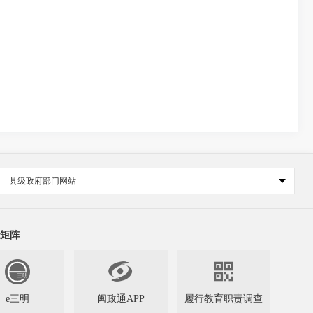
县级政府部门网站
矩阵


e三明
闽政通APP
履行教育职责调查