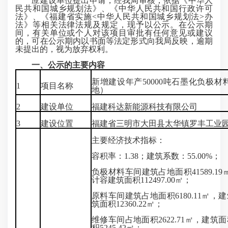
应建设单位提出申请，经我局审核，依据《中华人
民共和国城乡规划法》、《中华人民共和国行政许可
法》、《福建省实施<中华人民共和国城乡规划法>办
法》等相关法律法规及规定，现予以公示。在公示期
间，有关单位或个人对该项目审批有任何意见或建议
的，可在公示期内以书面等法定形式向我局反映，逾期
未提出的，视为放弃权利。
一、公示的主要内容
新增建设年产50000吨石墨化负极
1
项目名称
地）
2
建设单位
福建科达新能源科技有限公司
3
建设位置
福建省三明市大田县太华镇罗丰工业
主要经济技术指标：
容积率：1.38；建筑系数：55.00%；
负极材料车间建筑占地面积41589.19㎡
计容建筑面积112497.00㎡；
原料车间建筑占地面积6180.11㎡，建
筑面积12360.22㎡；
维修车间占地面积2622.71㎡，建筑面
积5245.42㎡；