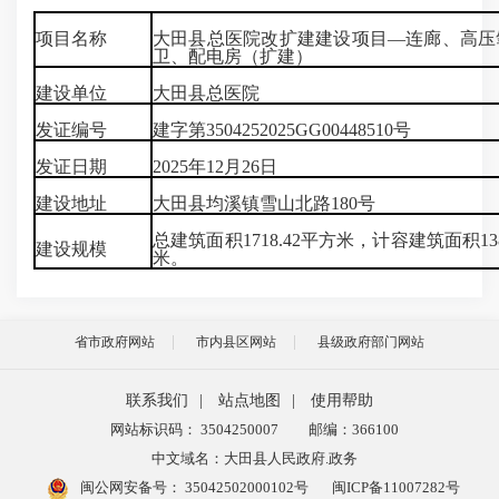
项目名称
大田县总医院改扩建建设项目—连廊、高压
卫、配电房（扩建）
建设单位
大田县总医院
发证编号
建字第3504252025GG00448510号
发证日期
2025年12月26日
建设地址
大田县均溪镇雪山北路180号
总建筑面积1718.42平方米，计容建筑面积138
建设规模
米。
省市政府网站
市内县区网站
县级政府部门网站
联系我们
|
站点地图
|
使用帮助
网站标识码： 3504250007
邮编：366100
中文域名：大田县人民政府.政务
闽公网安备号：
35042502000102号
闽ICP备11007282号