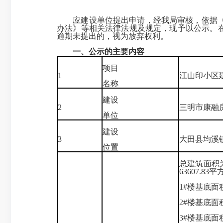
应建设单位提出申请，经我局审核，依据《中
办法》等相关法律法规及规定，现予以公示。
逾期未提出的，视为放弃权利。
一、公示的主要内容
项目
1
江山印小区
名称
建设
2
三明市康融
单位
建设
3
大田县均溪
位置
总建筑面积为
63607.83
1#楼基底面积
2#楼基底面积
3#楼基底面积