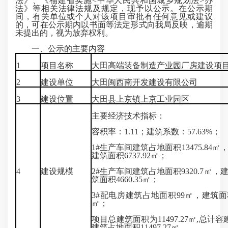
法》、《福建省实施<中华人民共和国城乡规划法>办
法》等相关法律法规及规定，现予以公示。在公示期
间，有关单位或个人对该项目审批有任何意见或建议
的，可在公示期内以书面等法定形式向我局反映，逾期
未提出的，视为放弃权利。
一、公示的主要内容
1
项目名称
大田高端装备制造产业园厂房建设项
2
建设单位
大田闽西南开发建设有限公司
3
建设位置
大田县上京镇上京工业园区
主要经济技术指标：
容积率：1.11；建筑系数：57.63%；
1#生产车间建筑占地面积13475.84㎡，
建筑面积6737.92㎡；
4
建设规模
2#生产车间建筑占地面积9320.7㎡，建
筑面积4660.35㎡；
3#配电房建筑占地面积99㎡，建筑面
㎡；
项目总建筑面积为11497.27㎡,总计容建
建筑占地面积11497.27㎡。