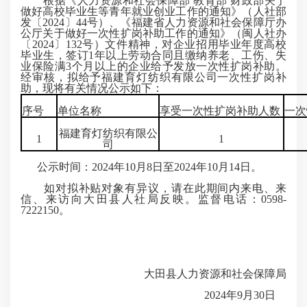
根据《人力资源和社会保障部 教育部 财政部关于
做好高校毕业生等青年就业创业工作的通知》（人社部
发〔2024〕44号）、《福建省人力资源和社会保障厅办
公厅关于做好一次性扩岗补助工作的通知》（闽人社办
〔2024〕132号）文件精神，对企业招用毕业年度高校
毕业生，签订1年以上劳动合同且缴纳养老、工伤、失
业保险满3个月以上的企业给予发放一次性扩岗补助。
经审核，拟给予福建育灯纺织有限公司一次性扩岗补
助，现将有关情况公示如下：
序号
单位名称
享受一次性扩岗补助人数
一次
福建育灯纺织有限公
1
1
司
公示时间：2024年10月8日至2024年10月14日。
如对拟补贴对象有异议，请在此期间内来电、来
信、来访向大田县人社局反映。监督电话：0598-
7222150。
大田县人力资源和社会保障局
2024年9月30日