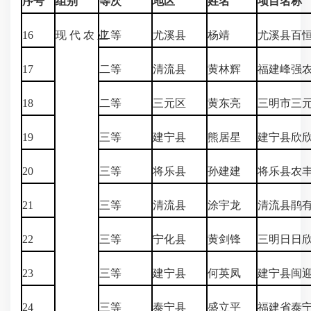
序号
组别
等次
地区
姓名
项目名称
16
现 代 农 业
二等
尤溪县
杨靖
尤溪县百
17
二等
清流县
黄林辉
福建峰强
18
二等
三元区
黄东亮
三明市三
19
三等
建宁县
熊居星
建宁县欣
20
三等
将乐县
孙建建
将乐县农
21
三等
清流县
涂宇龙
清流县鹃
22
三等
宁化县
黄剑锋
三明日日
23
三等
建宁县
何英凤
建宁县闽
24
三等
泰宁县
盛立平
福建省泰