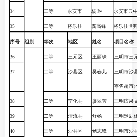
34
二等
永安市
杨 琳
永安市云
35
二等
将乐县
龚高锋
将乐县世
序号
组别
等次
地区
姓名
项目名称
36
二等
三元区
王丽珠
三明市三
37
二等
沙县区
吴春儿
三明市沙
零售超市(
38
二等
宁化县
廖翠芳
三明缤果
39
二等
清流县
舒畅
三明迷鹿
40
三等
沙县区
鲍志锋
三明市沙