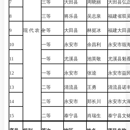
7
三等
大田县
周晓丽
大田县弘
8
三等
将乐县
吴志泉
福建省双
9
现 代 农 业
一等
大田县
林挺冰
福建大田
10
一等
永安市
余昌利
永安市筱
11
一等
尤溪县
池英敬
尤溪县魁
12
一等
永安市
张逵
永安市益
13
二等
清流县
王勇
清流县诺
14
二等
永安市
郑长川
永安市大
15
二等
泰宁县
肖瑞生
泰宁县文