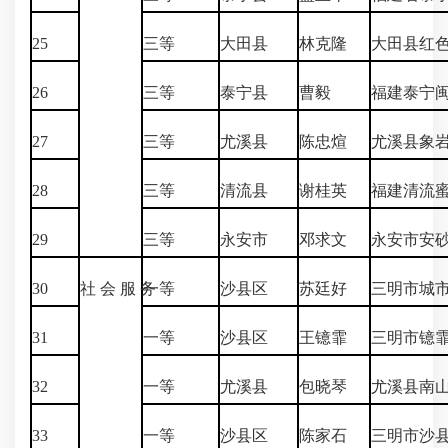
25
三等
大田县
林克隆
大田县红
26
三等
泰宁县
曹毅
福建泰宁
27
三等
尤溪县
陈忠煊
尤溪县象
28
三等
清流县
谢桂英
福建清流
29
三等
永安市
邓求文
永安市安
30
社 会 服 务
一等
沙县区
苏廷好
三明市城
31
一等
沙县区
王镱霏
三明市镱
32
一等
尤溪县
包晓琴
尤溪县南
33
一等
沙县区
陈家石
三明市沙