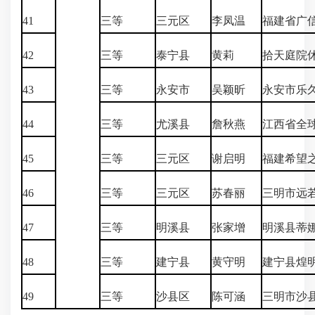
41
三等
三元区
李凤温
福建省广
42
三等
泰宁县
黄莉
拾天庭院休
43
三等
永安市
吴颖昕
永安市乐
44
三等
尤溪县
詹秋燕
江西省全
45
三等
三元区
谢启明
福建希望
46
三等
三元区
苏春丽
三明市远
47
三等
明溪县
张家增
明溪县蒂
48
三等
建宁县
黄守明
建宁县煌
49
三等
沙县区
陈可涵
三明市沙