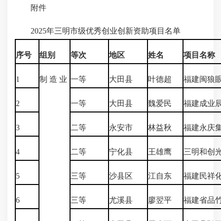
附件
2025年三明市级优秀创业创新资助项目名单
序号
组别
等次
地区
姓名
项目名称
1
制 造 业
一等
大田县
叶德超
福建闽狼
2
一等
大田县
魏爱民
福建成业
3
二等
永安市
林益秋
福建永庆
4
二等
宁化县
王雄鹰
三明和创
5
三等
沙县区
江自东
福建民祥
6
三等
尤溪县
廖翌平
福建省品