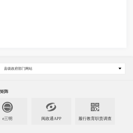
县级政府部门网站
矩阵


e三明
闽政通APP
履行教育职责调查