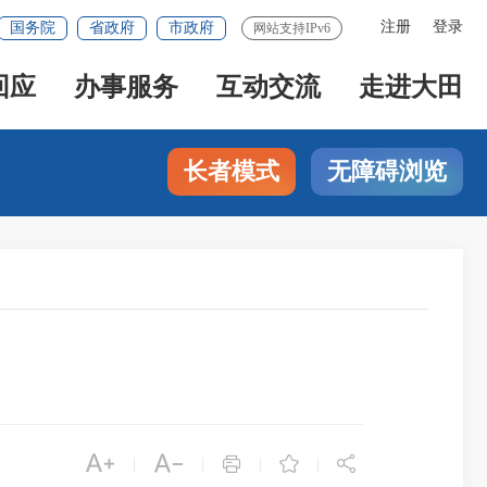
注册
登录
国务院
省政府
市政府
网站支持IPv6
回应
办事服务
互动交流
走进大田
长者模式
无障碍浏览





|
|
|
|