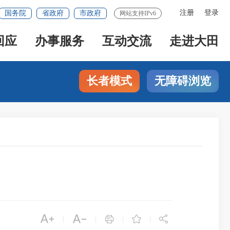
注册
登录
国务院
省政府
市政府
网站支持IPv6
回应
办事服务
互动交流
走进大田
长者模式
无障碍浏览





|
|
|
|