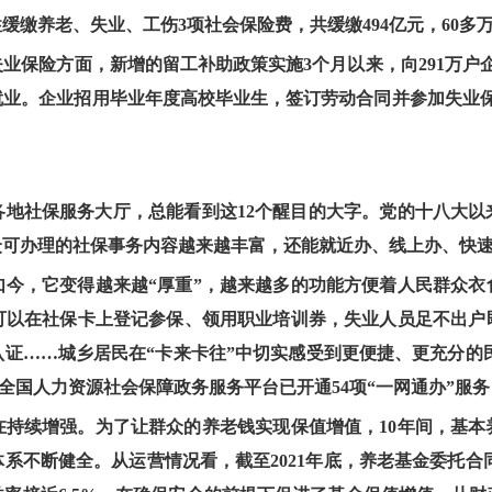
缴养老、失业、工伤3项社会保险费，共缓缴494亿元，60多
失业保险方面，新增的留工补助政策实施3个月以来，向291万户
业。企业招用毕业年度高校毕业生，签订劳动合同并参加失业保险
各地社保服务大厅，总能看到这12个醒目的大字。党的十八大以
众可办理的社保事务内容越来越丰富，还能就近办、线上办、快
如今，它变得越来越“厚重”，越来越多的功能方便着人民群众衣
者可以在社保卡上登记参保、领用职业培训券，失业人员足不出户
证……城乡居民在“卡来卡往”中切实感受到更便捷、更充分的民
。全国人力资源社会保障政务服务平台已开通54项“一网通办”服务
在持续增强。为了让群众的养老钱实现保值增值，10年间，基本
不断健全。从运营情况看，截至2021年底，养老基金委托合同规