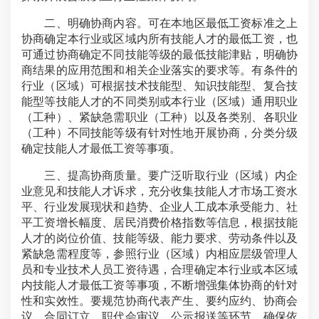
二、明确协商内容。可在本地区最低工资标准之上
协商确定本行业或区域内所有技能人才的最低工资，也
可通过协商确定不同技能等级的最低技能津贴，明确协
商结果的应用范围和相关企业落实的要求等。有条件的
行业（区域）可根据技术技能型、知识技能型、复合技
能型等技能人才的不同类别或本行业（区域）通用职业
（工种）、紧缺急需职业（工种）以及各类别、各职业
（工种）不同技能等级有针对性地开展协商，分类分级
确定技能人才最低工资等事项。
三、提高协商质量。要广泛听取行业（区域）内企
业意见和技能人才诉求，充分收集技能人才市场工资水
平、行业发展现状和趋势、企业人工成本承受能力、社
平工资增长幅度、居民消费价格指数等信息，根据技能
人才的岗位价值、技能等级、能力要求、劳动条件以及
紧缺急需程度等，参照行业（区域）内相应层级管理人
员和专业技术人员工资待遇，合理确定本行业或本区域
内技能人才最低工资等事项，不断增强集体协商的针对
性和实效性。要规范协商代表产生、要约应约、协商会
议、合同订立、职代会审议、公示报送等环节，确保依