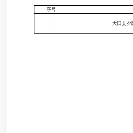
序号
1
大田县夕