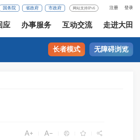
注册
登录
国务院
省政府
市政府
网站支持IPv6
回应
办事服务
互动交流
走进大田
长者模式
无障碍浏览





|
|
|
|