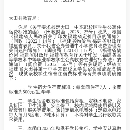
田发改〔2025〕27号
大田县教育局：
你局《关于要求核定大田一中东部校区学生公寓住
宿费标准的函》（田教财函〔2025〕25号）收悉。根据
《福建省人民政府关于印发福建省定价目录的通知》
（闽政〔2022〕14号）《福建省物价局 福建省财政厅
福建省教育厅关于我省公办普通中小学教育收费管理有
关问题的通知》（闽价费〔2018〕117号）《福建省物
价局 福建省财政厅 福建省教育厅关于印发〈福建省高
等学校和中等职业学校学生公寓收费管理暂行办法〉的
通知》（闽价费〔2012〕567号）等有关规定，经核实
福建省大田县第一中学东部校区学生宿舍设施配备情
况，现就该校学生宿舍住宿费标准等有关事项明确如
下：
一、学生宿舍住宿费标准：每套间住宿7人，收费
标准为500元/生.学年。
二、学生宿舍收费标准包括房租、定额水电费、家
具折旧、卫生清理、安全保卫、校内局域网使用费以及
配套管理服务等费用。除超定额水电费外（定额水电按
每人每月5度电、2吨水计算），不得对学生另行收取其
它费用。
三、本函自2025年秋季开学起执行。学校应认真做