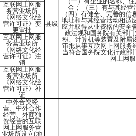
（一）有企业的名称、住
互联网上网服
金； （三）有与其经
务营业场所
（四）有健全、完善的信
《网络文化经
地址和与其经营活动相适
营许可证》变
县级
应并取得从业资格的安全
更审批
政法规和国务院有关部门
互联网上网服
积、计算机等装置及附属
务营业场所
审批从事互联网上网服务
《网络文化经
当符合国务院文化行政部
营许可证》注
网上网服
销
互联网上网服
务营业场所
《网络文化经
营许可证》补
证
中外合资经
营、中外合作
经营、外商独
资经营的互联
网上网服务营
业场所设立(地