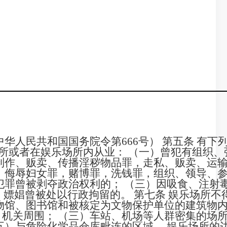
华人民共和国国务院令第666号） 第五条 有下
所或者在娱乐场所内从业： （一）曾犯有组织、
制作、贩卖、传播淫秽物品罪，走私、贩卖、运
、侮辱妇女罪，赌博罪，洗钱罪，组织、领导、
犯罪曾被剥夺政治权利的； （三）因吸食、注射
、嫖娼曾被处以行政拘留的。 第七条 娱乐场所不
物馆、图书馆和被核定为文物保护单位的建筑物内
机关周围； （三）车站、机场等人群密集的场所
五）与危险化学品仓库毗连的区域。 娱乐场所的