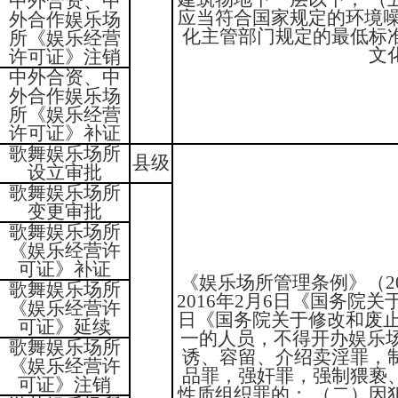
中外合资、中
应当符合国家规定的环境噪
外合作娱乐场
化主管部门规定的最低标
所《娱乐经营
文
许可证》注销
中外合资、中
外合作娱乐场
所《娱乐经营
许可证》补证
歌舞娱乐场所
县级
设立审批
歌舞娱乐场所
变更审批
歌舞娱乐场所
《娱乐经营许
可证》补证
《娱乐场所管理条例》（20
歌舞娱乐场所
2016年2月6日《国务院关
《娱乐经营许
日《国务院关于修改和废止
可证》延续
一的人员，不得开办娱乐
歌舞娱乐场所
诱、容留、介绍卖淫罪，
《娱乐经营许
品罪，强奸罪，强制猥亵
可证》注销
性质组织罪的； （二）因