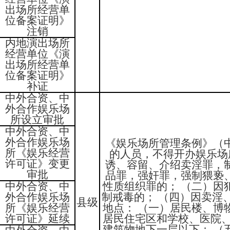
出场所经营单
位备案证明》
注销
内地演出场所
经营单位《演
出场所经营单
位备案证明》
补证
中外合资、中
外合作娱乐场
所设立审批
中外合资、中
外合作娱乐场
《娱乐场所管理条例》（中
所《娱乐经营
的人员，不得开办娱乐场
许可证》变更
诱、容留、介绍卖淫罪，
审批
品罪，强奸罪，强制猥亵
中外合资、中
性质组织罪的； （二）因
外合作娱乐场
制戒毒的； （四）因卖淫
县级
所《娱乐经营
地点： （一）居民楼、博
许可证》延续
居民住宅区和学校、医院、
建筑物地下一层以下； （