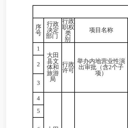
行政
行政
序
职权
决定
项目名称
号
类
部门
别
1
大田
县文
举办内地营业性演
2
行政
体和
出审批（含2个子
许可
旅游
项）
局
3
4
5