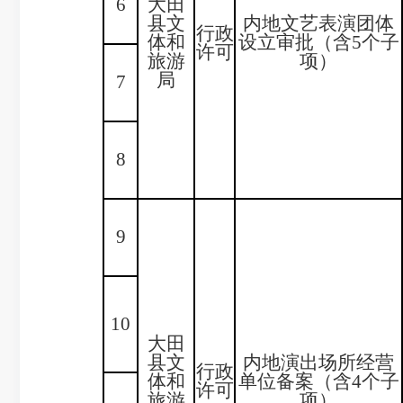
6
大田
县文
内地文艺表演团体
行政
体和
设立审批（含5个子
许可
旅游
项）
局
7
8
9
10
大田
县文
内地演出场所经营
行政
体和
单位备案（含4个子
许可
旅游
项）