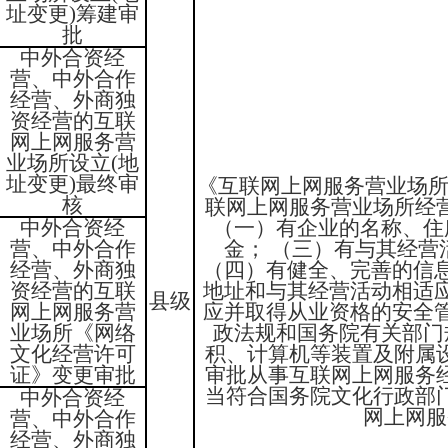
址变更)筹建审
批
中外合资经
营、中外合作
经营、外商独
资经营的互联
网上网服务营
业场所设立(地
址变更)最终审
《互联网上网服务营业场所
核
联网上网服务营业场所经
中外合资经
（一）有企业的名称、住
营、中外合作
金； （三）有与其经
经营、外商独
（四）有健全、完善的信
资经营的互联
地址和与其经营活动相适
县级
网上网服务营
应并取得从业资格的安全
业场所《网络
政法规和国务院有关部门
文化经营许可
积、计算机等装置及附属
证》变更审批
审批从事互联网上网服务
当符合国务院文化行政部
中外合资经
网上网服
营、中外合作
经营、外商独