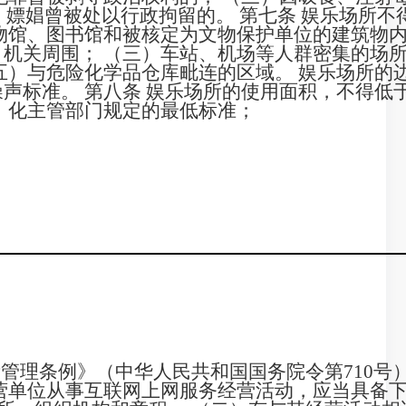
、嫖娼曾被处以行政拘留的。 第七条 娱乐场所不
物馆、图书馆和被核定为文物保护单位的建筑物内
机关周围； （三）车站、机场等人群密集的场所
五）与危险化学品仓库毗连的区域。 娱乐场所的
声标准。 第八条 娱乐场所的使用面积，不得低
化主管部门规定的最低标准；
管理条例》（中华人民共和国国务院令第710号）
营单位从事互联网上网服务经营活动，应当具备