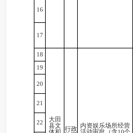
16
17
18
19
20
21
大田
22
县文
内资娱乐场所经营
行政
体和
活动审批（含10个