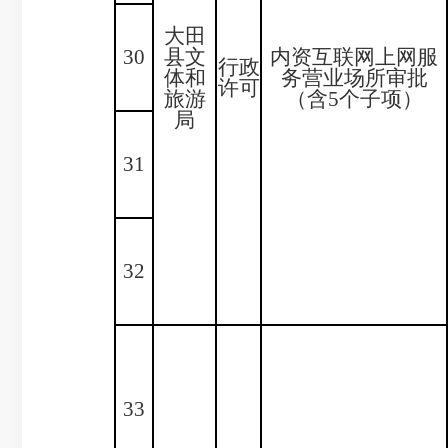
大田
30
县文
内资互联网上网服
行政
体和
务营业场所审批
许可
旅游
（含5个子项）
局
31
32
33