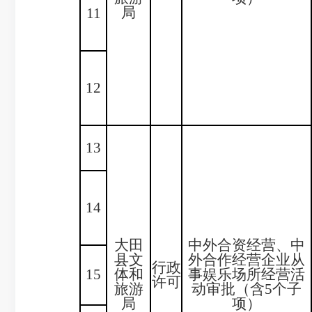
局
11
12
13
14
大田
中外合资经营、中
县文
外合作经营企业从
行政
15
体和
事娱乐场所经营活
许可
旅游
动审批（含5个子
局
项）