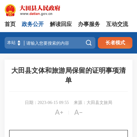
首页
政务公开
解读回应
办事服务
互动交流

长者模式
大田县文体和旅游局保留的证明事项清
单
日期：2023-06-15 09:55
来源：大田县文旅局


|