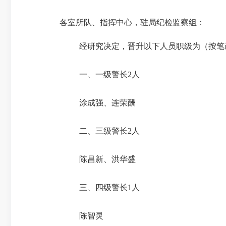
各室所队、指挥中心，驻局纪检监察组：
经研究决定，晋升以下人员职级为
（按笔
一、一级警长
2
人
涂成强、连荣酬
二、三级警长
2
人
陈昌新、洪华盛
三、四级警长
1
人
陈智灵