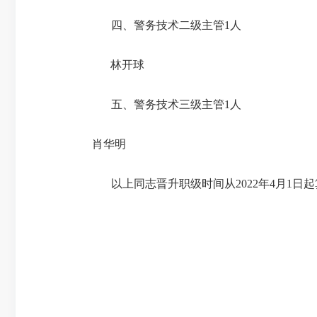
四、
警务技术二级主管
1
人
林开球
五、警务技术三级主管
1
人
肖华明
以上同志晋升职级时间从
2022
年
4
月
1
日起