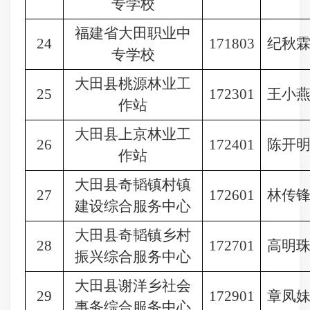
专学校
福建省大田职业中
24
171803
纪秋
专学校
大田县桃源林业工
25
172301
王小
作站
大田县上京林业工
26
172401
陈开
作站
大田县奇韬镇村镇
27
172601
林传
建设综合服务中心
大田县奇韬镇乡村
28
172701
高明
振兴综合服务中心
大田县谢洋乡社会
29
172901
章凤
事务综合服务中心