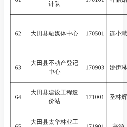
计队
62
大田县融媒体中心
170501
连小
大田县不动产登记
63
170903
姚伊
中心
大田县建设工程造
64
171001
圣林
价站
大田县太华林业工
65
171901
高涵