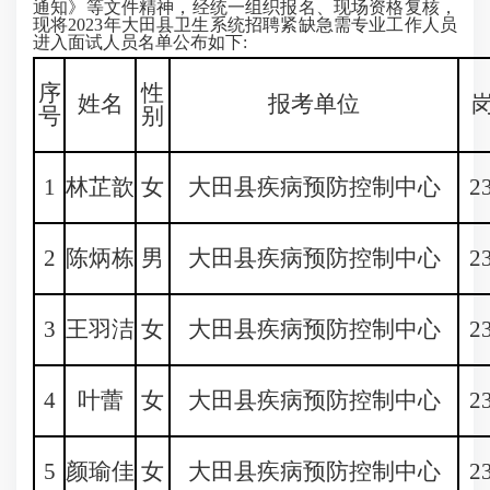
通知》等文件精神，经统一组织报名、现场资格复核，
现将2023年大田县卫生系统招聘紧缺急需专业工作人员
进入面试人员名单公布如下:
序
性
姓名
报考单位
号
别
1
林芷歆
女
大田县疾病预防控制中心
2
2
陈炳栋
男
大田县疾病预防控制中心
2
3
王羽洁
女
大田县疾病预防控制中心
2
4
叶蕾
女
大田县疾病预防控制中心
2
5
颜瑜佳
女
大田县疾病预防控制中心
2