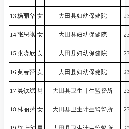
13
杨丽华
女
大田县妇幼保健院
2
14
张思祺
女
大田县妇幼保健院
2
15
张晓欣
女
大田县妇幼保健院
2
16
黄春萍
女
大田县妇幼保健院
2
17
吴钦斌
男
大田县卫生计生监督所
2
18
林丽萍
女
大田县卫生计生监督所
2
19
陈上华
男
大田县卫生计生监督所
2