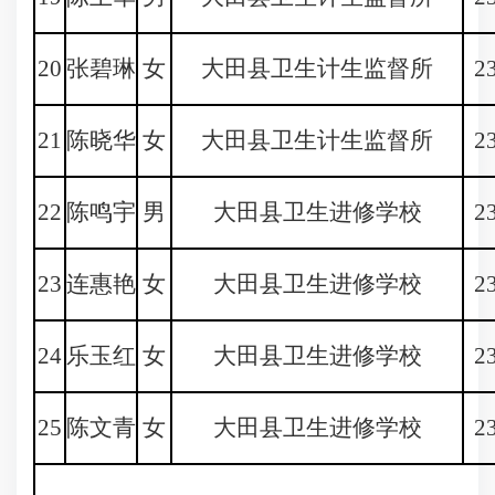
20
张碧琳
女
大田县卫生计生监督所
2
21
陈晓华
女
大田县卫生计生监督所
2
22
陈鸣宇
男
大田县卫生进修学校
2
23
连惠艳
女
大田县卫生进修学校
2
24
乐玉红
女
大田县卫生进修学校
2
25
陈文青
女
大田县卫生进修学校
2