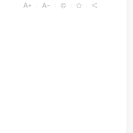





|
|
|
|