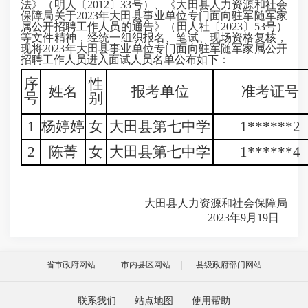
法》（明人〔2012〕33号）、《大田县人力资源和社会
保障局关于2023年大田县事业单位专门面向驻军随军家
属公开招聘工作人员的通告》（田人社〔2023〕53号）
等文件精神，经统一组织报名、笔试、现场资格复核，
现将2023年大田县事业单位专门面向驻军随军家属公开
招聘工作人员进入面试人员名单公布如下：
序
性
姓名
报考单位
准考证号
号
别
1
杨婷婷
女
大田县第七中学
1******2
2
陈菁
女
大田县第七中学
1******4
大田县人力资源和社会保障局
2023年9月19日
省市政府网站
市内县区网站
县级政府部门网站
联系我们
|
站点地图
|
使用帮助