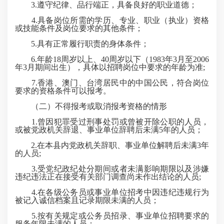
3.遵守纪律、品行端正，具备良好的职业道德；
4.具备岗位所需的学历、专业、职业（执业）资格
或技能条件及岗位要求的其他条件；
5.具有正常履行职责的身体条件；
6.年龄18周岁以上、40周岁以下（1983年3月至2006
年3月期间出生），具体以招聘岗位中要求的年龄为准;
7.香港、澳门、台湾居民中的中国公民，符合岗位
要求的资格条件可以报考。
（二）不得报考或取消报考资格的情形
1.曾因犯罪受过刑事处罚或曾被开除公职的人员，
或被党政机关辞退、
事业单位辞聘后
未满5年的人员；
2.在本县内党政机关辞职、事业单位解聘后未满3年
的人员;
3.受党纪政纪处分期间或者未满影响期限以及涉嫌
违纪违法正在接受有关部门调查尚未作出结论的人员;
4.在各级公务员或事业单位招考中因违纪违规行为
被记入诚信档案且记录期限未满的人员；
5.按有关规定或公务员招录、事业单位招聘要求的
服务年限未满的人员；