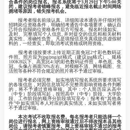
合条件的岗位报名。报名系统将于3月29日下午5:00关
闭，建议报考者错峰报名，避免临近报名
截止
时间网络
拥堵等原因，错失报考机会。
报考者报名前须认真、详细阅读本通告并仔细对照
招聘岗位资格条件，明确招考通告中各项要求，确认自
己符合拟报岗位资格条件后方可报名。报名时须如实、
及时、完整填写个人信息, 并对提交的信息和相关材料
真实性、准确性负责。
凡是填报
信息失真或提供虚假材
料的，一经查实，即取消考试资格或聘用资格。
报考者须按
要求上传近期正面免冠2寸彩色数码证
件照。照片应为jpg/png/gif格式（建议jpg格式）、规格
100KB以下、高宽比4:3的彩色数码证件照，单色底、免
冠、头像占画面70%左右。对模糊不清、网络截图、生
活照等各种不符合规定的照片将不予通过审核。
报考者必须完整、如实地填写报名系统所要求填写
的各项信息，对因信息填写不完整而影响资格条件判断
的，将不予通过资格审核。其中：个人简历应从高中
（中专）阶段填写起，按照高中（中专）阶段、大学阶
段、工作阶段的顺序分阶段填写至今；
报考有
“其他条
件”中如实填写本人对应的真实情况，未如实填写者将
不予通过审核。
本次考试不收取报名费。每名报考者只能选择一个
岗位进行报名，网上资格审核通过后不得改报本县其他
岗位，请报考者慎重
报
考
。网上资格审核不通过的报考