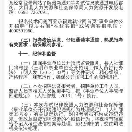
意经常登录网站了解最新通知等考试信息或通过电话咨
询。大田县人力资源和社会保障局人力资源开发股电
话：0598--7267091。
报名技术问题可登录福建就业网首页“事业单位公
开招聘”模块右侧“在线客服”或咨询客服电话：
4000591960。
（三）报考者应认真、仔细通读本通告，熟悉报考
有关要求，确保顺利参考。
十一、纪律和监督
（一）加强事业单位公开招聘监管服务。县人社部
门将根据《三明市事业单位公开招聘工作人员暂行办
法》（明人发〔2012〕33号）等文件要求，精心组织，
严格程序，规范运作，确保公开招聘工作的顺利进行。
（二）本次招聘涉及报考者、招聘单位工作人员、
监督人员等相关人员回避事项，按《事业单位人事管理
回避规定》（人社部规〔2019〕1号）执行。
（三）本次考试纪律按照人力资源和社会保障部
《事业单位公开招聘违纪违规行为处理规定》（人社部
第35号令）有关规定执行。对报考者虽不构成违纪违
规，但故意浪费招聘资源的不诚信行为，将视情节轻重
给予记入考生诚信档案等处理。触犯刑律的，交由司法
机关依法处理。