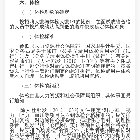
六、体检
（一）体检对象的确定
按招聘人数与体检人数1:1的比例，在面试成绩合格
的人员中按总成绩从高到低的顺序依次确定体检对象。
（二）体检标准
参照《人力资源社会保障部、国家卫生计生委、国
家公务员局关于修订〈公务员录用体检通用标准（试
行）〉及〈公务员录用体检操作手册（试行）〉有关内
容的通知》（人社部发〔2016〕140号）等有关文件规
定执行，部分行业对岗位体检标准有明确规定的，
按省
级以上
行业主管部门制定的标准执行。体检费用由体检
者本人自理，体检缺席者，取消聘用资格。
（三）体检的组织
体检由县人力资源和社会保障局组织，具体事宜另
行通知。
除人社部发〔2012〕65号文件规定“对心率、视
力、听力、血压等项目达不到体检合格标准的，应安排
当日复检；对边缘性心脏杂音、病理性心电图、病理性
杂音、频发早搏（心电图证实）等项目达不到合格标准
的，应安排当场复检”的情形外，报考者或招聘单位对
体检结果有疑问的，可在得知体检结论的7天内提出复