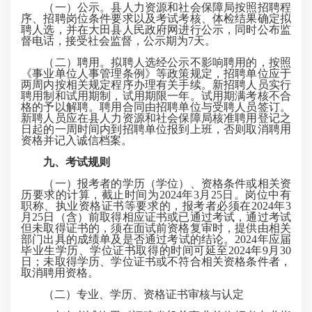
（一）公示。县人力资源和社会保障局按照招聘程
序、招聘岗位条件要求以及考试考核、体检结果确定拟
聘人选，并在大田县人民政府网进行公示，同时公布监
督电话，接受社会监督，公示期为7天。
（二）聘用。拟聘人选经公示不影响聘用的，按照
《事业单位人事管理条例》等政策规定，招聘单位应于
两周内按相关规定程序办理有关手续。新招聘人员实行
聘用制和试用期制，试用期限一年。试用期满考核不合
格的予以解聘。聘用合同由招聘单位与受聘人员签订。
新聘人员应在县人力资源和社会保障局核准聘用登记之
日起的一周时间内到招聘单位报到上班，否则取消聘用
资格并记入诚信档案。
九、考试规则
（一）报考者的学历（学位）、资格条件或相关资
历要求的计算，
截止
时间为2024年3月25日。岗位中有
职称、执业资格证书等要求的，报考者必须在2024年3
月25日（含）前取得相应证书或已通过考试，通过考试
但未取得证书的，须在面试前资格复审时，提供由相关
部门出具的成绩单及是否通过考试的结论。2024年应届
毕业生学历、学位证书取得的时间可延至2024年9月30
日；未取得学历、学位证书或不符合相关资格条件者，
取消聘用资格。
（二）专业、学历、资格证书审核与认定