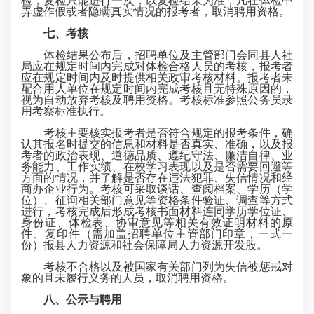
检，复检只能进行一次，以复检结果为准；凡在体检中
弄虚作假或者隐瞒真实情况的报考者，取消聘用资格。
七、考核
体检结果公布后，招聘单位及主管部门会同县人社
局应在规定时间内完成对体检合格人员的考核，报考者
应在规定时间内及时提供相关政审考核材料。报考者未
配合用人单位在规定时间内完成考核且无特殊原因的，
视为自动放弃考核及聘用资格。考核标准参照公务员录
用考察标准执行。
考核主要核实报考者是否符合规定的报考条件，确
认其报名时提交的信息和材料是否真实、准确，以及报
考者的政治表现、道德品质、遵纪守法、廉洁自律、业
务能力、工作实绩、在校学习表现以及是否需要回避等
方面的情况，并了解是否存在违法犯罪、失信情况和经
商办企业行为。考核可采取谈话、查阅档案、学历（学
位）、征询相关部门意见等资格条件验证、调查等方式
进行，考核完成后形成考核书面材料连同学历学位证、
身份证、体检表、协审意见等相关有效证明材料的原
件、复印件（需加盖招聘单位主管部门印章，一式一
份）报县人力资源和社会保障局人力资源开发股。
考核不合格以及被国家有关部门列为失信被惩戒对
象的且未履行义务的人员，取消聘用资格。
八、公示与聘用