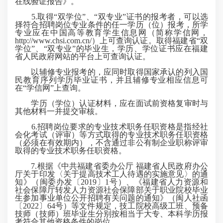
在线验证报告》。
5.取得“双学位”、“双专业”证书的报考者，可以选
择符合招聘岗位专业条件的任一学历（
位
）报考，所学
专业应在中国高等教育学生信息网（简称学信网，
http://www.chsi.com.cn/）上可查询认证。取得福建省“双
学位”、“双专业”的毕业生，学历、学位证书应在福建
省人民政府网站的平台上可查询认证。
以辅修专业报考的，应同时取得国家承认的列入国
民教育序列学历毕业证书，并且辅修专业相应信息可
在“学信网”上查询。
学历（学位）认证材料，应在面试前资格复审时与
其他材料一并提交审核。
6.招聘岗位要求的专业技术职务任职资格是指经社
会化考试（评审）等方式取得的专业技术职务任职资格
（必须在有效期内），
不含通过
非公有制企业职称评审
取得的专业技术职务任职资格。
7.根据《中共福建省委办公厅 福建省人民政府办公
厅关于印发〈关于提高技术工人待遇的实施意见〉的通
知》（闽委办发〔2019〕1号）、《福建省人力资源和
社会保障厅转发人力资源社会保障部关于职业院校毕业
生参加事业单位公开招聘有关问题的通知》（闽人社函
〔2022〕64号）等文件规定，技工院校高级工班、预备
技师（技师）班毕业生分别按相当于大专、本科学历报
考符合其他资格条件的岗位。