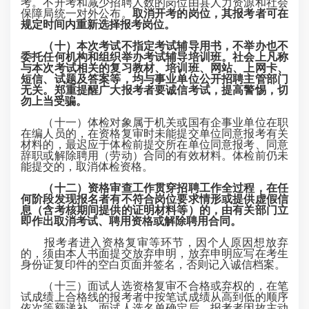
考。不开考和减少招聘人数的岗位由县人力资源和社会
保障局统一对外公布。
取消开考的岗位，其报考者可在
规定时间内重新选择报考岗位。
（十）本次考试不指定考试辅导用书，不举办也不
委托任何机构和组织举办考试辅导培训班。社会上凡称
与本次考试相关的复习教材、培训班、网站、上网卡、
短信、试题及答案等，均与事业单位公开招聘主管部门
无关。郑重提醒广大报考者要诚信考试，提高警惕，切
勿上当受骗。
（十一）体检对象属于机关或国有企事业单位在职
在编人员的，在资格复审时未能提交单位同意报考有关
材料的，最迟应于体检前提交所在单位同意报考、同意
辞职或解除聘用（劳动）合同的有效材料。体检前仍未
能提交的，取消体检资格。
（十二）资格审查工作贯穿招聘工作全过程，在任
何阶段发现报名者有不符合岗位要求情形或提供虚假信
息（含考核期间提供的证明材料等）的，由有关部门立
即
作出取消考试
、聘用资格或解除聘用合同。
报考者进入资格复审等环节，因个人原因想放弃
的，须由本人书面提交放弃申明，放弃申明应写在考生
身份证复印件的空白页面并签名，否则记入诚信档案。
（十三）面试人选资格复审不合格或弃权的，在笔
试成绩上合格线的报考者中按笔试成绩从高到低的顺序
依次等额递补。面试人选名单确定后，报考者因故主动