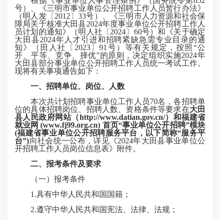
根据《事业单位人事管理条例》（国务院令第652
号）、《三明市事业单位公开招聘工作人员暂行办法》
（明人发〔2012〕33号）、《三明市人力资源和社会保
障局关于核准大田县2024年度事业单位公开招聘工作人
员计划的通知》（明人社〔2024〕60号）和《关于确定
大田县2024年人才引进和招聘紧缺急需专业目录的通
知》（田人社〔2023〕91号）等有关规定，按照“公
开、平等、竞争、择优”的原则，决定组织实施2024年
大田县部分事业单位公开招聘工作人员统一考试工作。
现将有关事项通告如下：
一、招聘单位、岗位、人数
本次共计划招聘事业单位工作人员70名，各招聘单
位的具体招聘岗位、招聘人数、资格条件等要求在
大田
县人民政府网站（http://www.datian.gov.cn/）和福建省
就业网 (www.fj99.org.cn) 首页“事业单位公开招聘”模块
(福建省事业单位公开招聘服务平台，以下简称“服务平
台”)
向社会统一公布，详见《2024年大田县事业单位公
开招聘工作人员岗位信息表》附件。
二、报考条件及要求
（一）报考条件
1.具有中华人民共和国国籍；
2.遵守中华人民共和国宪法、法律、法规；