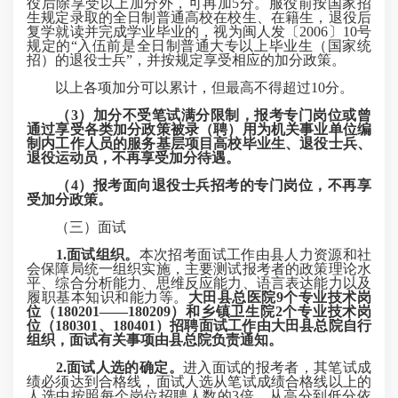
役后除享受以上加分外，可再加5分。服役前按国家招
生规定录取的全日制普通高校在校生、在籍生，退役后
复学就读并完成学业毕业的，视为闽人发〔2006〕10号
规定的“入伍前是全日制普通大专以上毕业生（国家统
招）的退役士兵”，并按规定享受相应的加分政策。
以上各项加分可以累计，但最高不得超过10分。
（3）加分不受笔试满分限制，报考专门岗位或曾
通过享受各类加分政策被录（聘）用为机关事业单位编
制内工作人员的服务基层项目高校毕业生、退役士兵、
退役运动员，不再享受加分待遇。
（4）报考面向退役士兵招考的专门岗位，不再享
受加分政策。
（三）面试
1.面试组织。
本次招考面试工作由县人力资源和社
会保障局统一组织实施，主要测试报考者的政策理论水
平、综合分析能力、思维反应能力、语言表达能力以及
履职基本知识和能力等。
大田县总医院9个专业技术岗
位（180201——180209）和乡镇卫生院2个专业技术岗
位（180301、180401）招聘面试工作由大田县总院自行
组织，面试有关事项由县总院负责通知。
2.面试人选的确定
。
进入面试的报考者，其笔试成
绩必须达到合格线，面试人选从笔试成绩合格线以上的
人选中按照每个岗位招聘人数的3倍，从高分到低分依