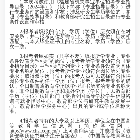
1.本次考试使用《福建省机关事业单位招考专业指
导目录（2024年）》（以下简称《专业指导目录》）进
行专业条件的设置和审核；涉及研究生学历学位的，参
照《专业指导目录》和教育部研究生招生目录进行专业
条件设置和审核。
2.报考者填报的专业、学历（学位）层次须存在对
应关系，并与报考岗位所需专业、学历（学位）层次相
匹配，与本人毕业证书上的专业名称、学历（学位）层
次一致。
3.报考者应如实（只字不差）填报所学专业，专业
条件设置为“××类”的岗位，报考者所学专业须符合《专
业指导目录》中“××类”所列专业；专业条件设置为具体
专业名称的岗位，报考者所学专业须符合岗位所列专业
要求；取得双学历（位）的报考人员可以选择符合招聘
岗位专业条件的任一学历（位）报考。报考者专业的确
认，全日制普通教育学历以毕业证书所署的专业名称为
准，非全日制教育学历和境外学历（学位），以教育部
学历（学位）认证部门（专指全国高等学校学生信息咨
询与就业指导中心、教育部学位与研究生教育发展中
心、教育部留学服务中心）出具的专业或学位名称为
准。
4.报考者持有的大专及以上学历、学位应在中国高
等教育学生信息网（简称学信网，
http://www.chsi.com.cn/）上可查询认证，并能提供《教
育部学历证书电子注册备案表》、《中国高等教育学位