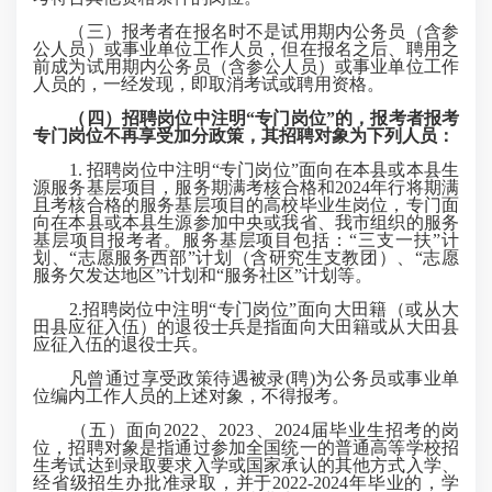
（三）报考者在报名时不是试用期内公务员（含参
公人员）或事业单位工作人员，但在报名之后、聘用之
前成为试用期内公务员（含参公人员）或事业单位工作
人员的，一经发现，即取消考试或聘用资格。
（四）招聘岗位中注明“专门岗位”的，报考者报考
专门岗位不再享受加分政策，其招聘对象为下列人员：
1. 招聘岗位中注明“专门岗位”面向在本县或本县生
源服务基层项目，服务期满考核合格和2024年行将期满
且考核合格的服务基层项目的高校毕业生岗位，专门面
向在本县或本县生源参加中央或我省、我市组织的服务
基层项目报考者。服务基层项目包括：“三支一扶”计
划、“志愿服务西部”计划（含研究生支教团）、“志愿
服务欠发达地区”计划和“服务社区”计划等。
2.招聘岗位中注明“专门岗位”面向大田籍（或从大
田县应征入伍）的退役士兵是指面向大田籍或从大田县
应征入伍的退役士兵。
凡曾通过享受政策待遇被录(聘)为公务员或事业单
位编内工作人员的上述对象，不得报考。
（五）面向2022、2023、2024届毕业生招考的岗
位，招聘对象是指通过参加全国统一的普通高等学校招
生考试达到录取要求入学或国家承认的其他方式入学、
经省级招生办批准录取，并于2022-2024年毕业的，学