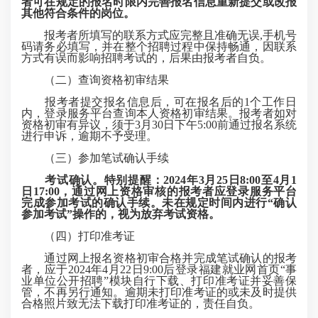
者可在规定的报名时限内完善报名信息重新提交或改报
其他符合条件的岗位。
报考者所填写的联系方式应完整且准确无误,手机号
码请务必填写，并在整个招聘过程中保持畅通，因联系
方式有误而影响招聘考试的，后果由报考者自负。
（二）查询资格初审结果
报考者提交报名信息后，可在报名后的1个工作日
内，登录服务平台查询本人资格初审结果。报考者如对
资格初审有异议，须于3月30日下午5:00前通过报名系统
进行申诉，逾期不予受理。
（三）参加笔试确认手续
考试确认。特别提醒：2024年3月25日8:00至4月1
日17:00，通过网上资格审核的报考者应登录服务平台
完成参加考试的确认手续。未在规定时间内进行“确认
参加考试”操作的，视为放弃考试资格。
（四）打印准考证
通过网上报名资格初审合格并完成笔试确认的报考
者，应于2024年4月22日9:00后登录福建就业网首页“事
业单位公开招聘”模块自行下载、打印准考证并妥善保
管，不再另行通知。逾期未打印准考证的或未及时提供
合格照片致无法下载打印准考证的，责任自负。