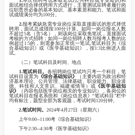
1.
本次招聘考试采取笔试(公共科目或专业知识)和
面试相结合择优聘用方式进行，主要测试应聘者履行岗
位职责所必备的基本知识、基本素质和能力。笔试和面
试成绩满分均为100分。
2.
报考紧缺急需专业岗位采取直接面试的形式择优
聘用，面试总成绩按100分计算。如同一岗位报名人数
不超过5名（含5名），则该岗位采取免笔试，直接面试
考核的方式招聘；如同一岗位招聘人数与报考人数的比
例超过1:5的，则需参加正常统一笔试,笔试科目为《综
合基础知识》或《医学基础知识》，按1:3比例进入面
试。
（二）笔试科目及时间、地点
1.笔试科目
。
各招聘岗位笔试均只考一个科目，笔
试科目设置为
《综合基础知识》
（主要内容为政治和经
济基本理论、公共管理、法律基础、职业能力、职业道
德、科技和人文常识、福建省情等）或
《医学基础知
识》
（内容包括医学岗位相关的专业知识），各岗位的
笔试科目在报名系统和《岗位信息表》“笔试科目”栏中
均有标注，题型全部为客观题，考试时间120分钟。
2.笔试时间
。
2024年4月27日（星期六）
上午9:00--11:00考《综合基础知识》
下午2:30--4:30考《医学基础知识》