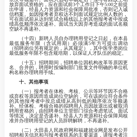
放弃面试资格的，应在面试前3个工作日下午5:00之前提
出申请，经县人力资源和社会保障局批准，否则记入诚
信档案。如因报考者弃权达不到面试规定比例人数的，
可在面试前从达到笔试合格线以上的其他报考者中按成
绩高低顺序依次递补。面试当天因弃考造成的面试名额
空缺不再递补。
（十四）新聘人员自办理聘用登记之日起，在本县
最低服务年限（含试用期）必须满5年方可提出调动
（招聘岗位另有规定的，从其规定），其中医学类岗位
最低服务年限不包含规培期，以保证人才队伍的稳定。
（十五）招聘期间，招聘单位因机构改革等原因更
名、合并的，聘用时按编制部门批复文件明确的单位机
构名称办理聘用手续。
十、其他事项
（一）报考者在体检、考核、公示等环节因不合格
或弃权等原因而造成岗位空缺的，可在该岗位符合条件
的其他报考者中按总成绩从高到低的顺序依次等额递
补。经体检、考核合格的拟聘用人员因故退出或被取消
聘用资格的，由招聘单位主管部门综合考虑笔试、面试
等情况，决定是否递补。经县人力资源和社会保障局核
准并办理聘用登记的人员辞聘解聘，不再递补。
（二）大田县人民政府网和福建就业网是发布公开
招聘相关信息和与报考者联系的主要渠道，请报考者注