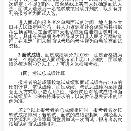
次确定；不足3倍的，按合格线上实有人数确定面试人
选；面试人选最后一名笔试成绩出现并列的，取所有并
列的报考者为面试人选。
进入面试的报考者名单和面试的时间、地点将在大
田县人民政府网公布。县人力资源和社会保障局将根据
考生预留电话在面试前3天电话或短信通知面试时间、
地点，具体有关事项考生可登录大田县人民政府网站查
询，在规定时间未到面试考场的考生视为自动放弃面试
资格。
3.面试成绩
。
面试成绩满分为100分。面试合格线为
60分。个别岗位进入面试报考者出现1:1比例的，面试成
绩必须达到70分以上，方可进入体检和考核。
（四）考试总成绩计算
报考者的总成绩按笔试成绩和面试成绩各占50％的
比例计算。笔试成绩、面试成绩、考试总成绩均采用四
舍五入方式取小数点后2位。部分岗位对笔试成绩和面
试成绩所占比例有特殊要求的，以岗位信息表要求的比
例为准。
若2个以上报考者的总成绩相同时，报考者名次按
笔试成绩排列；若笔试、面试的成绩都相同，则经县人
力资源和社会保障局同意后加试一次面试，报考者名次
按加试的面试成绩排列。