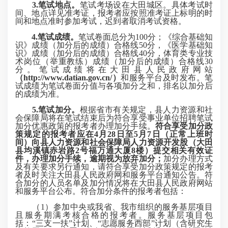
3.笔试地点
。
笔试考场设在大田城区。具体考试时
间、地点详见准考证，报考者应按照准考证上标明的时
间和地点准时参加考试，迟到者取消考试资格。
4.笔试成绩
。
笔试卷面总分为100分；《综合基础知
识》成绩（加分后的成绩）合格线50分，《医学基础知
识》成绩（加分后的成绩）合格线40分，体育类专业技
术岗位（举重教练）成绩（加分后的成绩）合格线30
分。笔试成绩将在大田县人民政府网站
（http://www.datian.gov.cn/）
和服务平台及时发布。笔
试成绩为笔试卷面分值与各项加分之和，排名以加分后
的成绩为准。
5.笔试加分。
根据省市有关规定，县人力资源和社
会保障局将在笔试结束后为符合享受事业单位招聘笔试
加分优惠政策的报考者办理加分手续。
符合享受加分政
策规定的报考者应在4月28日至5月7日（正常上班时
间）向县人力资源和社会保障局人力资源开发股（大田
县均溪镇赤岩路2号福万通大厦8楼）提交相关有效证
件，办理加分手续，逾期视为放弃加分；
加分办理方式
及有关要求另行通知，请符合享受加分政策规定的报考
者及时关注大田县人民政府网和服务平台通知公告。符
合
加分的人员名单
及加分情况将在大田县人民政府网站
和服务平台公布。符合加分条件的报考者包括：
（1）参加中央或我省、我市组织的服务基层项目
且服务期满考核合格的报考者。服务基层项目包
括：“三支一扶”计划、“志愿服务西部”计划（含研究生