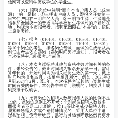
信网可以查询学历或学位的毕业生。
（六）招聘岗位中注明“面向本市户籍人员（或生
源）”的，是指：①三明市户籍人员，即报名开始第一
日常住户口在三明市的人员；②三明市生源，生源地是
指参加全国统一的普通高等学校招生考试时的户籍所在
地，均视为本市报考者。招聘范围限在“本县”的，按以
上原则类推。
（七）报考（010101、010201、010301、010401、
010501、010601、010701、010801、110101、180301）
等10个岗位的考生，按各岗位笔试、面试的总成绩从高
到低由考生依次选岗（选岗时间另行通知）。报考者在
本次招聘中只能报考1个岗位。
（八）本次考试招聘其他与资格生效时间有关的条
件，未经公告的，
截止
时间均为报名开始第一日。需计
算年长的，开始时间均为相关经历生效的第一天，
截止
时间均为报名当月，按足年足月累计。例如，2023年3
月到2024年2月，算1年。本次招聘考试其他与资格生效
时间有关的条件，本公告中未专门说明的，均按以上规
则类推予以确认。
（九）招聘岗位的招聘人数与报考人数的比例不足
1:3的，该岗位原则上不开考；个别岗位招聘人数较多，
而报考者不足1:3比例的，按1:3等比例减少招聘人数。
属紧缺急需人才或个别特殊情况的，经用人单位申请，
报县招聘工作专班研究，批准后可适当降低比例要求开