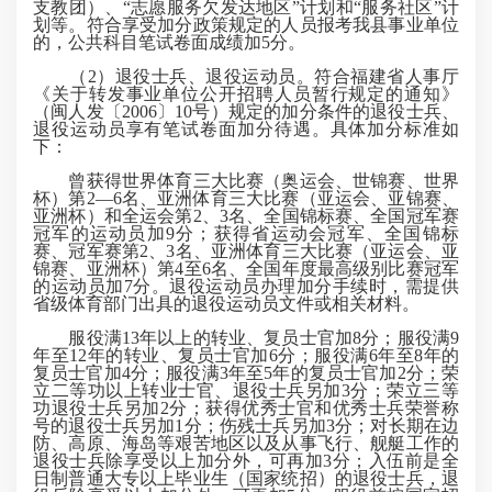
支教团）、“志愿服务欠发达地区”计划和“服务社区”计
划等。符合享受加分政策规定的人员报考我县事业单位
的，公共科目笔试卷面成绩加5分。
（2）退役士兵、退役运动员。符合福建省人事厅
《关于转发事业单位公开招聘人员暂行规定的通知》
（闽人发〔2006〕10号）规定的加分条件的退役士兵、
退役运动员享有笔试卷面加分待遇。具体加分标准如
下：
曾获得世界体育三大比赛（奥运会、世锦赛、世界
杯）第2—6名、亚洲体育三大比赛（亚运会、亚锦赛、
亚洲杯）和全运会第2、3名、全国锦标赛、全国冠军赛
冠军的运动员加9分；获得省运动会冠军、全国锦标
赛、冠军赛第2、3名、亚洲体育三大比赛（亚运会、亚
锦赛、亚洲杯）第4至6名、全国年度最高级别比赛
冠军
的运动员
加7分。退役运动员办理加分手续时，需提供
省级体育部门出具的退役运动员文件或相关材料。
服役满13年以上的转业、复员士官加8分；服役满9
年至12年的转业、复员士官加6分；服役满6年至8年的
复员士官加4分；服役满3年至5年的复员士官加2分；荣
立二等功以上转业士官、退役士兵另加3分；荣立三等
功退役士兵另加2分；获得优秀士官和优秀士兵荣誉称
号的退役士兵另加1分；伤残士兵另加3分；对长期在边
防、高原、海岛等艰苦地区以及从事飞行、舰艇工作的
退役士兵除享受以上加分外，可再加3分；入伍前是全
日制普通大专以上毕业生（国家统招）的退役士兵，退