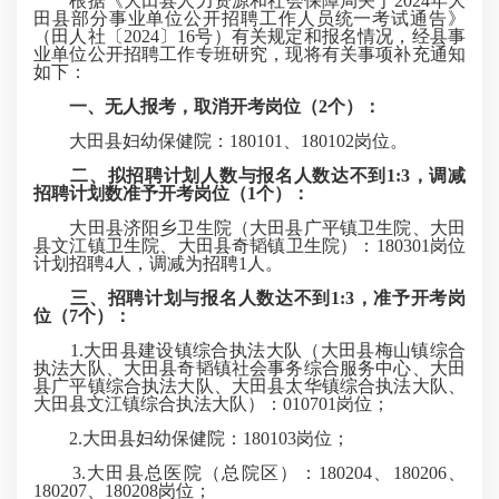
根据《大田县人力资源和社会保障局关于2024年大
田县部分事业单位公开招聘工作人员统一考试通告》
（田人社〔2024〕16号）有关规定和报名情况，经县事
业单位公开招聘工作专班研究，现将有关事项补充通知
如下：
一、无人报考，取消开考岗位（
2
个）：
大田县妇幼保健院：180101、180102岗位。
二、拟招聘计划人数与报名人数达不到1:3，调减
招聘计划数准予开考岗位（
1
个）：
大田县济阳乡卫生院（大田县广平镇卫生院、大田
县文江镇卫生院、大田县奇韬镇卫生院）：180301岗位
计划招聘4人，调减为招聘1人。
三、招聘计划与报名人数达不到1:3，准予开考岗
位（
7
个）：
1.大田县建设镇综合执法大队（大田县梅山镇综合
执法大队、大田县奇韬镇社会事务综合服务中心、大田
县广平镇综合执法大队、大田县太华镇综合执法大队、
大田县文江镇综合执法大队）：010701岗位；
2.大田县妇幼保健院：180103岗位；
3.大田县总医院（总院区）：180204、180206、
180207、180208岗位；