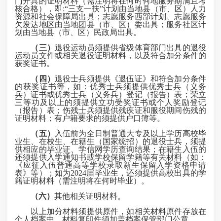
门开具的证明材料（需注明将在何时何地服务期满且考
核合格），即:“三支一扶”计划由当地县（市、区）人力
资源和社会保障局出具；志愿服务西部计划、志愿服务
欠发达地区由当地团县（市、区）委出具；服务社区计
划由当地县（市、区）民政局出具。
（三）
退役运动员须提供省级体育部门出具的退役
运动员文件或相关退役证明材料，以及符合加分条件的
获奖证书。
（四）
退役士兵须提供《退伍证》和符合加分条件
的获奖证书等，如：优秀士兵须提供优秀士兵（义务
兵）证书或优秀士兵（义务兵）登记（报告）表；荣立
三等功及以上的须提供立功受奖证书或个人奖励登记
（报告）表；伤残士兵须提供残疾证和服役期间伤残的
证明材料；有户籍要求的须提供户口簿等。
（五）
入伍前为全日制普通大专及以上学历高校毕
业生、在校生、在籍生（国家统招）的退役士兵，须提
供相应的毕业证、学信网学历查询结果；在籍生入伍的
还须提供入学通知书或学校保留学籍等有关材料（如：
《应征入伍普通高等学校录取新生保留入学资格申请
表》等）；如为2024届毕业生，还须提供高校出具的学
籍证明材料（需注明将在何时毕业）。
（六）
其他相关证明材料。
以上加分材料须提供原件，如相关材料原件存放在
个人档案中，材料复印件须加盖档案保管部门公章。