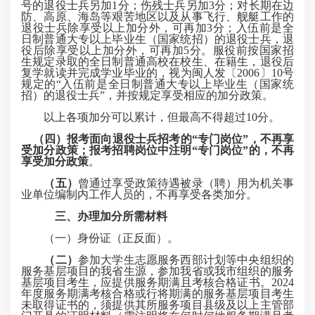
号的退役士兵另加1分；伤残士兵另加3分；对长期在边
防、高原、海岛等艰苦地区以及从事飞行、舰艇工作的
退役士兵除享受以上加分外，可再加3分；入伍前是全
日制普通大专以上毕业生（国家统招）的退役士兵，退
役后除享受以上加分外，可再加5分。服役前按国家招
生规定录取的全日制普通高校在校生、在籍生，退役后
复学就读并完成学业毕业的，视为闽人发〔2006〕10号
规定的“入伍前是全日制普通大专以上毕业生（国家统
招）的退役士兵”，并按规定享受相应的加分政策。
以上各项加分可以累计，但最高不得超过10分。
（四）
报考面向退役士兵招考的“专门岗位”，不再享
受加分政
策
；报考招聘岗位中注明“专门岗位”的，不再
享受加分政策
。
（五）
曾通过享受政策待遇被录（聘）用为机关事
业单位编制内工作人员的，不再享受各类加分。
三、办理加分所需材料
（一）身份证（正反面）。
（二）
参加大学生志愿服务西部计划等中央组织的
服务基层项目的我省生源，参加我省或我市组织的服务
基层项目考生，应提供服务期满且考核合格证书。2024
年度服务期满考核合格或行将期满的服务基层项目考生
未取得证书的，须提供其所服务项目县级及以上主管部