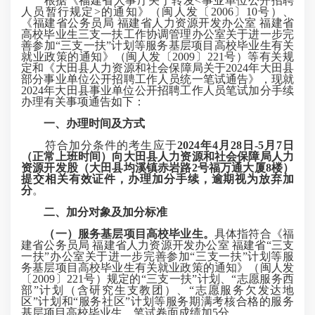
根据《福建省人事厅关于转发<事业单位公开招聘
人员暂行规定>的通知》（闽人发〔2006〕10号）、
《福建省公务员局 福建省人力资源开发办公室 福建省
高校毕业生三支一扶工作协调管理办公室关于进一步完
善参加“三支一扶”计划等服务基层项目高校毕业生有关
就业政策的通知》（闽人发〔2009〕221号）等有关规
定和《大田县人力资源和社会保障局关于2024年大田县
部分事业单位公开招聘工作人员统一笔试通告》，现就
2024年大田县事业单位公开招聘工作人员笔试加分手续
办理有关事项通告如下：
一、办理时间及方式
符合加分条件的考生应于
2024年4月
28日-5月7日
（正常上班时间）
向大田县人力资源和社会保障局人力
资源开发股（大田县均溪镇赤岩路2号福万通大厦8楼）
提交相关有效证件，办理加分手续，逾期视为放弃加
分
。
二、加分对象及加分标准
（一）服务基层项目高校毕业生。
具体指符合《福
建省公务员局 福建省人力资源开发办公室 福建省“三支
一扶”办公室关于进一步完善参加“三支一扶”计划等服
务基层项目高校毕业生有关就业政策的通知》（闽人发
〔2009〕221号）规定的“三支一扶”计划、“志愿服务西
部”计划（含研究生支教团）、“志愿服务欠发达地
区”计划和“服务社区”计划等服务期满考核合格的服务
基层项目高校毕业生，笔试卷面成绩加5分。