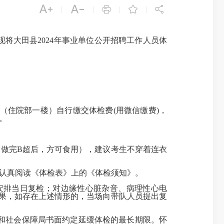





|
|
|
|
将大田县2024年事业单位公开招聘工作人员体
口（住院部一楼）自行缴交体检费(用微信缴费)，
。
、做完B超后，方可食用），建议考生不穿着连衣
要认真阅读《体检表》上的《体检须知》。
应安排当日复检；对边缘性心脏杂音、病理性心电
果，如存在上述情形的，当场向带队人员提出复
和社会保障局书面约定延缓体检的最长期限。怀