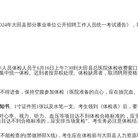
4年大田县部分事业单位公开招聘工作人员统一考试通告》，现
员体检人员于6月16日上午7:30到大田县总医院体检收费窗
楼）集中统一体检。迟到者按弃权处理。体检缺席者，取消聘用资格
后不得进食，保持空腹参加体检（医院准备的点心，应在抽完血
知书
、1寸证件照1张以及水笔一支。考生领到《体检表》后，
，“对心率、视力、听力、血压等项目达不到体检合格标准的，
项目达不到合格标准的，应安排当场复检”。考生务必注意体检结
。
不能检查的(禁做肺部X线)，考生应在体检前与大田县人力资源