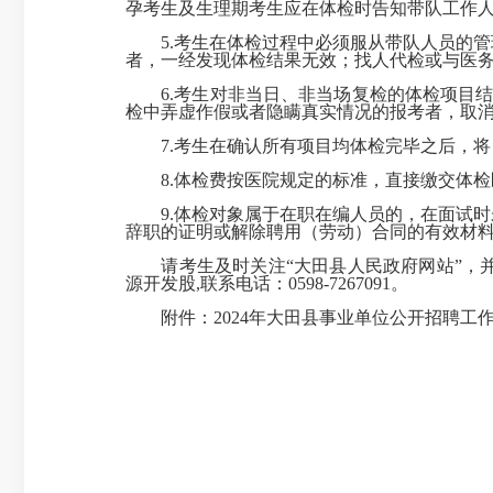
孕考生及生理期考生应在体检时告知带队工作
5.考生在体检过程中必须服从带队人员的管
者，一经发现体检结果无效；找人代检或与医
6.考生对非当日、非当场复检的体检项目结
检中弄虚作假或者隐瞒真实情况的报考者，取
7.考生在确认所有项目均体检完毕之后，将
8.体检费按医院规定的标准，直接缴交体检医院,
9.体检对象属于在职在编人员的，在面试时
辞职的证明或解除聘用（劳动）合同的有效材
请考生及时关注“大田县人民政府网站”，并
源开发股,联系电话：0598-7267091。
附件：2024年大田县事业单位公开招聘工作