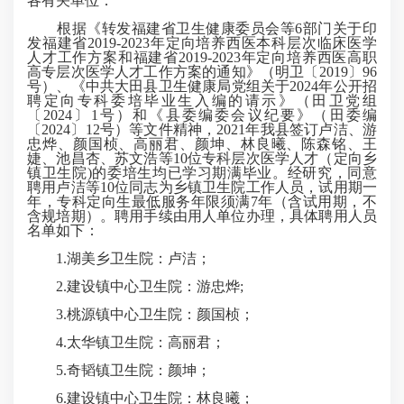
各有关单位：
根据《转发福建省卫生健康委员会等6部门关于印
发福建省2019-2023年定向培养西医本科层次临床医学
人才工作方案和福建省2019-2023年定向培养西医高职
高专层次医学人才工作方案的通知》（明卫〔2019〕96
号）、《中共大田县卫生健康局党组关于2024年公开招
聘定向专科委培毕业生入编的请示》（田卫党组
〔2024〕1号）和《县委编委会议纪要》（田委编
〔2024〕12号）等文件精神，2021年我县签订卢洁、游
忠烨、颜国桢、高丽君、颜坤、林良曦、陈森铭、王
婕、池昌杏、苏文浩等10位专科层次医学人才（定向乡
镇卫生院)的委培生均已学习期满毕业。经研究，同意
聘用卢洁等10位同志为乡镇卫生院工作人员，试用期一
年，专科定向生最低服务年限须满7年（含试用期，不
含规培期）。聘用手续由用人单位办理，具体聘用人员
名单如下：
1.湖美乡卫生院：卢洁；
2.建设镇中心卫生院：游忠烨;
3.桃源镇中心卫生院：颜国桢；
4.太华镇卫生院：高丽君；
5.奇韬镇卫生院：颜坤；
6.建设镇中心卫生院：林良曦；