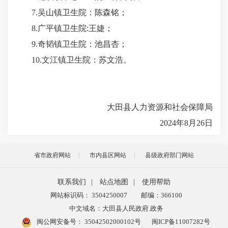
7.吴山镇卫生院：陈森铭；
8.广平镇卫生院:王婕；
9.奇韬镇卫生院：池昌杏；
10.文江镇卫生院：苏文浩。
大田县人力资源和社会保障局
2024年8月26日
省市政府网站
市内县区网站
县级政府部门网站
联系我们
|
站点地图
|
使用帮助
网站标识码： 3504250007
邮编：366100
中文域名：大田县人民政府.政务
闽公网安备号：
35042502000102号
闽ICP备11007282号