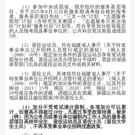
（1）参加中央或我省、我市组织的服务基层项
目，并于2025年8月31日前服务期满考核合格的报考
者。服务基层项目包括：“三支一扶”计划、“志愿服务
西部”计划（含研究生支教团）、“志愿服务欠发达地
区”计划和“服务社区”计划等。符合享受加分政策规定
的人员报考我县事业单位的，公共科目笔试卷面成绩加
5分。
（2）退役运动员。符合福建省人事厅《关于转发
事业单位公开招聘人员暂行规定的通知》（闽人发
〔2006〕10号）规定加分条件的退役运动员享有笔试卷
面加分待遇。退役运动员办理加分手续时，需提供省级
体育部门出具的退役运动员文件或相关材料。
（3）退役士兵。具体指符合福建省人事厅《关于
转发事业单位公开招聘人员暂行规定的通知》（闽人发
〔2006〕10号）规定的加分条件的退役士兵，以及符合
闽动〔2021〕15号、闽征〔2018〕8号、闽征〔2017〕
10号规定条件的进藏、进疆以及在西藏、新疆以外高原
地区服役且服役期满2年的退役士兵。
（4）加分不受笔试满分限制，
各项加分可以累
计，但最高不得超过10分
，凡通过享受政策待遇，被录
（聘）用为公务员或事业单位编制内工作人员的服务基
层项目高校毕业生、退役运动员及退役士兵（退役大学
生士兵），不再享受事业单位招聘优惠政策。