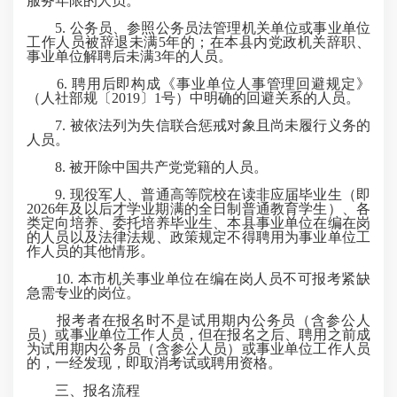
服务年限的人员。
5. 公务员、参照公务员法管理机关单位或事业单位
工作人员被辞退未满5年的；在本县内党政机关辞职、
事业单位解聘后未满3年的人员。
6. 聘用后即构成《事业单位人事管理回避规定》
（人社部规〔2019〕1号）中明确的回避关系的人员。
7. 被依法列为失信联合惩戒对象且尚未履行义务的
人员。
8. 被开除中国共产党党籍的人员。
9. 现役军人、普通高等院校在读非应届毕业生（即
2026年及以后才学业期满的全日制普通教育学生）、各
类定向培养、委托培养毕业生、本县事业单位在编在岗
的人员以及法律法规、政策规定不得聘用为事业单位工
作人员的其他情形。
10. 本市机关事业单位在编在岗人员不可报考紧缺
急需专业的岗位。
报考者在报名时不是试用期内公务员（含参公人
员）或事业单位工作人员，但在报名之后、聘用之前成
为试用期内公务员（含参公人员）或事业单位工作人员
的，一经发现，即取消考试或聘用资格。
三、报名流程