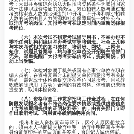
考；大田县乡镇综合执法大队招聘资格条件为取得国家
统一法律职业资格证书的岗位，岗位招聘人数与通过报
考资格审查人数的比例达到1:1开考。不开考和减少招聘
人数的岗位由县人力资源和社会保障局统一对外公布。
取消开考的岗位，其报考者可在规定时间内重新选择报
考岗位。
（六）本次考试不指定考试辅导用书，不举办也不
委托任何机构和组织举办考试辅导培训班。社会上凡称
与本次考试相关的复习教材、培训班、网站、上网卡、
短信、试题及答案等，均与事业单位公开招聘主管部门
无关。郑重提醒广大报考者要诚信考试，提高警惕，切
勿上当受骗。
（七）体检对象属于机关或国有企事业单位在职在
编人员的，在资格复审时未能提交单位同意报考有关材
料的，最迟应于体检前提交所在单位同意报考、同意辞
职或解除聘用（劳动）合同的有效材料。体检前仍未能
提交的，取消体检资格。
（八）资格审查工作贯穿招聘工作全过程，在任何
阶段发现报名者有不符合岗位要求情形或提供虚假信息
（含考核期间提供的证明材料等）的，由有关部门立即
作出取消考试、聘用资格或解除聘用合同。
报考者进入资格复审等环节，因个人原因想放弃
的，须由本人书面提交放弃申明，放弃申明应写在考生
身份证复印件的空白页面并签名，否则记入诚信档案。