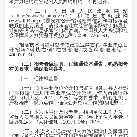
准并办理聘用登记的人员辞聘解聘，不再递补。
（二）大田县人民政府网站
（http://www.datian.gov.cn/）和福建省就业网
(www.fj99.org.cn)是发布公开招聘相关信息和与报考者
联系的主要渠道，请报考者注意经常登录网站了解最新
通知等考试信息或通过电话咨询。大田县人力资源和社
会保障局人力资源开发股电话：0598--7267091。
报名技术问题可登录福建就业网首页“事业单位公
开招聘”模块右侧“在线客服”或咨询客服电话：
4000591960。
（三）报考者应认真、仔细通读本通告，熟悉报考
有关要求，确保顺利参考。
十一、纪律和监督
（一）加强事业单位公开招聘监管服务。县人社部
门将根据《三明市事业单位公开招聘工作人员暂行办
法》（明人发〔2012〕33号）等文件要求，精心组织，
严格程序，规范运作，确保公开招聘工作的顺利进行。
（二）本次招聘涉及报考者、招聘单位工作人员、
监督人员等相关人员回避事项，按《事业单位人事管理
回避规定》（人社部规〔2019〕1号）执行。
（三）本次考试纪律按照人力资源和社会保障部
《事业单位公开招聘违纪违规行为处理规定》（人社部