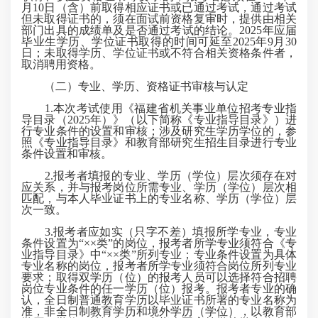
月10日（含）前取得相应证书或已通过考试，通过考试
但未取得证书的，须在面试前资格复审时，提供由相关
部门出具的成绩单及是否通过考试的结论。2025年应届
毕业生学历、学位证书取得的时间可延至2025年9月30
日；未取得学历、学位证书或不符合相关资格条件者，
取消聘用资格。
（二）专业、学历、资格证书审核与认定
1.本次考试使用《福建省机关事业单位招考专业指
导目录（2025年）》（以下简称《专业指导目录》）进
行专业条件的设置和审核；涉及研究生学历学位的，参
照《专业指导目录》和教育部研究生招生目录进行专业
条件设置和审核。
2.报考者填报的专业、学历（学位）层次须存在对
应关系，并与报考岗位所需专业、学历（学位）层次相
匹配，与本人毕业证书上的专业名称、学历（学位）层
次一致。
3.报考者应如实（只字不差）填报所学专业，专业
条件设置为“××类”的岗位，报考者所学专业须符合《专
业指导目录》中“××类”所列专业；专业条件设置为具体
专业名称的岗位，报考者所学专业须符合岗位所列专业
要求；取得双学历（位）的报考人员可以选择符合招聘
岗位专业条件的任一学历（位）报考。报考者专业的确
认，全日制普通教育学历以毕业证书所署的专业名称为
准，非全日制教育学历和境外学历（学位），以教育部