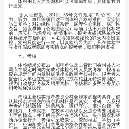
体检由县人力资源和社会保障局组织，具体事宜另
行通知。
除人社部发〔2012〕65号文件规定“对心率、视
力、听力、血压等项目达不到体检合格标准的，应安排
当日复检；对边缘性心脏杂音、病理性心电图、病理性
杂音、频发早搏（心电图证实）等项目达不到合格标准
的，应安排当场复检”的情形外，报考者或招聘单位对
体检结果有疑问的，可在得知体检结论的7天内提出复
检，复检只能进行一次，以复检结果为准；凡在体检中
弄虚作假或者隐瞒真实情况的报考者，取消聘用资格。
七、考核
体检结果公布后，招聘单位及主管部门会同县人社
局应在规定时间内完成对体检合格人员的考核，报考者
应在规定时间内及时提供相关政审考核材料。报考者未
配合用人单位在规定时间内完成考核且无特殊原因的，
视为自动放弃考核及聘用资格。考核标准参照公务员录
用考察标准执行。
考核主要核实报考者是否符合规定的报考条件，确
认其报名时提交的信息和材料是否真实、准确，以及报
考者的
思想
政治、道德品质、遵纪守法、廉洁自律、业
务能力、工作实绩、在校学习表现以及是否需要回避等
方面的情况，并了解是否存在违法犯罪、失信情况和经
商办企业行为。考核可采取谈话、查阅档案、学历（学
位）、征询相关部门意见等资格条件验证、调查等方式