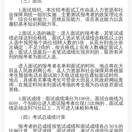
（三）面试
1.面试组织。本次招考面试工作由县人力资源和社
会保障局统一组织实施，主要测试报考者的政策理论水
平、综合分析能力、思维反应能力、语言表达能力以及
履职基本知识和能力等。
2.面试人选的确定：进入面试的报考者，其笔试成
绩必须达到合格线，面试人选从笔试成绩合格线以上的
人选中按照每个岗位招聘人数的3倍，从高分到低分依
次确定；不足3倍的，按合格线上实有人数确定面试人
选；面试人选最后一名笔试成绩出现并列的，取所有并
列的报考者为面试人选。
进入面试的报考者名单和面试的时间、地点将在大
田县人民政府网公布。县人力资源和社会保障局将根据
考生预留电话在面试前3天电话或短信通知面试时间、
地点，具体有关事项考生可登录大田县人民政府网站查
询，在规定时间未到面试考场的考生视为自动放弃面试
资格。
3.面试成绩：面试成绩满分为100分。面试合格线为
60分。个别岗位进入面试报考者出现1:1比例的，面试成
绩必须达到70分以上，方可进入体检和考核。
（四）考试总成绩计算
报考者的总成绩按笔试成绩和面试成绩各占50％的
比例计算。笔试成绩、面试成绩、考试总成绩均采用四