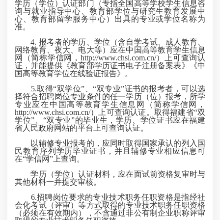
学历（学位）认证部门（专指全国高等学校学生信息咨
询与就业指导中心、教育部学位与研究生教育发展中
心、教育部留学服务中心）出具的专业或学位名称为
准。
4. 报考者的学历、学位（含自学考试、成人教育、
网络教育、夜大、电大等）应在中国高等教育学生信息
网（简称学信网，http://www.chsi.com.cn/）上可查询认
证，并能提供《教育部学历证书电子注册备案表》《中
国高等教育学位在线验证报告》。
5.取得“双学位”、“双专业”证书的报考者，可以选
择符合招聘岗位专业条件的任一学历（位）报考，所学
专业应在中国高等教育学生信息网（简称学信网，
http://www.chsi.com.cn/）上可查询认证。取得福建省“双
学位”、“双专业”的毕业生，学历、学位证书应在福建
省人民政府网站的平台上可查询认证。
以辅修专业报考的，应同时取得国家承认的列入国
民教育序列学历毕业证书，并且辅修专业相应信息可
在“学信网”上查询。
学历（学位）认证材料，应在面试前资格复审时与
其他材料一并提交审核。
6.招聘岗位要求的专业技术职务任职资格是指经社
会化考试（评审）等方式取得的专业技术职务任职资格
（必须在有效期内），不含通过非公有制企业职称评审