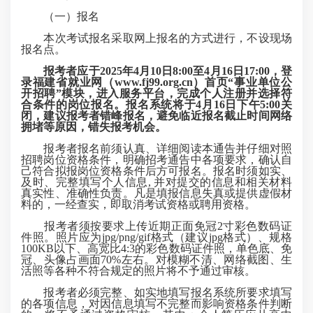
（一）报名
本次考试报名采取网上报名的方式进行，不设现场
报名点。
报考者应于2025年4月1
0
日8:00至4月1
6
日17:00，登
录福建省就业网（
www.fj99.org.cn
）首页“事业单位公
开招聘”模块，进入服务平台，完成个人注册并选择符
合条件的岗位报名。报名系统将于4月1
6
日下午5:00关
闭，
建议报考者错峰报名，避免临近报名截止时间网络
拥堵等原因，错失报考机会。
报考者报名前须认真、详细阅读本通告并仔细对照
招聘岗位资格条件，明确招考通告中各项要求，确认自
己符合拟报岗位资格条件后方可报名。报名时须如实、
及时、完整填写个人信息, 并对提交的信息和相关材料
真实性、准确性负责。凡是填报信息失真或提供虚假材
料的，一经查实，即取消考试资格或聘用资格。
报考者须按要求上传近期正面免冠2寸彩色数码证
件照。照片应为jpg/png/gif格式（建议jpg格式）、规格
100KB以下、高宽比4:3的彩色数码证件照，单色底、免
冠、头像占画面70%左右。对模糊不清、网络截图、生
活照等各种不符合规定的照片将不予通过审核。
报考者必须完整、如实地填写报名系统所要求填写
的各项信息，对因信息填写不完整而影响资格条件判断