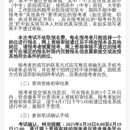
的，将不予通过资格审核。其中：个人简历应从高中
（中专）阶段填写起，按照高中（中专）阶段、大学阶
段、工作阶段的顺序分阶段填写至今，期间不能中断；
报考有“其他条件”要求岗位的报考者（如生源地、职
称、执业资格证书等），应在报考岗位的“报考补充信
息”栏中如实填写本人对应的真实情况，未如实填写者
将不予通过审核。
本次考试不收取报名费。每名报考者只能选择一个
岗位进行报名，网上资格审核通过后不得改报本县其他
岗位，请报考者慎重报考。网上资格审核不通过的报考
者可在规定的报名时限内完善报名信息重新提交或改报
其他符合条件的岗位。
报考者所填写的联系方式应完整且准确无误,手机号
码请务必填写，并在整个招聘过程中保持畅通，因联系
方式有误而影响招聘考试的，后果由报考者自负。
（二）查询资格初审结果
报考者提交报名信息后，可在报名后的1个工作日
内，登录服务平台查询本人资格初审结果。报考者如对
资格初审有异议，须于4月17日下午5:00前通过报名系统
进行申诉，逾期不予受理。
（三）参加笔试确认手续
考试确认。特别提醒：2025年4月1
0
日8:00至4月
1
9
日17:00，通过网上资格审核的报考者应登录服务平台