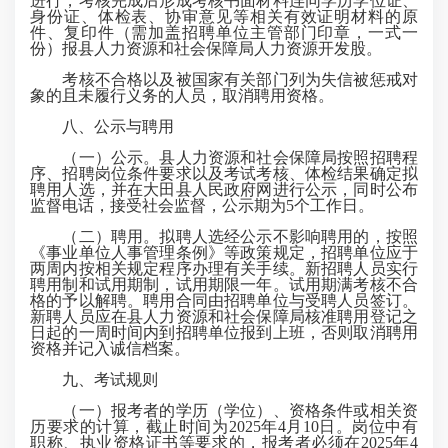
进行，考核完成后形成考核书面材料连同学历学位证、
身份证、体检表、协审意见等相关有效证明材料的原
件、复印件（需加盖招聘单位主管部门印章，一式一
份）报县人力资源和社会保障局人力资源开发股。
考核不合格以及被国家有关部门列为失信被惩戒对
象的且未履行义务的人员，取消聘用资格。
八、公示与聘用
（一）公示。县人力资源和社会保障局按照招聘程
序、招聘岗位条件要求以及考试考核、体检结果确定拟
聘用人选，并在大田县人民政府网进行公示，同时公布
监督电话，接受社会监督，公示期为5个工作日。
（二）聘用。拟聘人选经公示不影响聘用的，按照
《事业单位人事管理条例》等政策规定，招聘单位应于
两周内按相关规定程序办理有关手续。新招聘人员实行
聘用制和试用期制，试用期限一年。试用期满考核不合
格的予以解聘。聘用合同由招聘单位与受聘人员签订。
新聘人员应在县人力资源和社会保障局核准聘用登记之
日起的一周时间内到招聘单位报到上班，否则取消聘用
资格并记入诚信档案。
九、考试规则
（一）报考者的学历（学位）、资格条件或相关资
历要求的计算，截止时间为2025年4月10日。岗位中有
职称、执业资格证书等要求的，报考者必须在2025年4