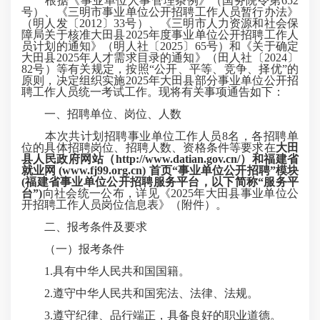
根据《事业单位人事管理条例》（国务院令第652
号）、《三明市事业单位公开招聘工作人员暂行办法》
（明人发〔2012〕33号）、《三明市人力资源和社会保
障局关于核准大田县2025年度事业单位公开招聘工作人
员计划的通知》（明人社〔2025〕65号）和《关于确定
大田县2025年人才需求目录的通知》（田人社〔2024〕
82号）等有关规定，按照“公开、平等、竞争、择优”的
原则，决定组织实施2025年大田县部分事业单位公开招
聘工作人员统一考试工作。现将有关事项通告如下：
一、招聘单位、岗位、人数
本次共计划招聘事业单位工作人员8名，各招聘单
位的具体招聘岗位、招聘人数、资格条件等要求在
大田
县人民政府网站（http://www.datian.gov.cn/）和福建省
就业网 (www.fj99.org.cn) 首页“事业单位公开招聘”模块
(福建省事业单位公开招聘服务平台，以下简称“服务平
台”)
向社会统一公布，详见《2025年大田县事业单位公
开招聘工作人员岗位信息表》（附件）。
二、报考条件及要求
（一）报考条件
1.具有中华人民共和国国籍。
2.遵守中华人民共和国宪法、法律、法规。
3.遵守纪律、品行端正，具备良好的职业道德。