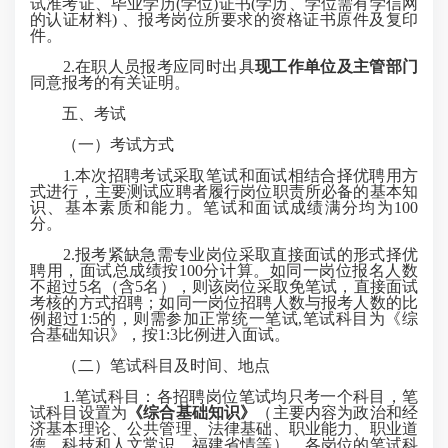
试准考证、毕业学历(学位)证书(学历、学位需有学信网
的认证材料) 、报考岗位所要求的资格证书原件及复印
件。
2.在职人员报考应同时出具
现工作单位及主管部门
同意报考的有关证明。
五、考试
（一）考试方式
1.本次招聘考试采取笔试和面试相结合择优聘用方
式进行，主要测试应聘者履行岗位职责所必备的基本知
识、基本素质和能力。笔试和面试成绩满分均为100
分。
2.报考紧缺急需专业岗位采取直接面试的形式择优
聘用，面试总成绩按100分计算。如同一岗位报名人数
不超过5名（含5名），则该岗位采取免笔试，直接面试
考核的方式招聘；如同一岗位招聘人数与报考人数的比
例超过1:5的，则需参加正常统一笔试,笔试科目为《综
合基础知识》，按1:3比例进入面试。
（二）笔试科目及时间、地点
1.笔试科目：各招聘岗位笔试均只考一个科目，笔
试科目设置为
《综合基础知识》
（主要内容为政治和经
济基本理论、公共管理、法律基础、职业能力、职业道
德、科技和人文常识、福建省情等），各岗位的笔试科