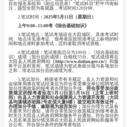
目在报名系统和《岗位信息表》“笔试科目”栏中均有标
注，题型全部为客观题，考试时间120分钟。
2.笔试时间
：2025年5月11日（星期日）
上午9:00--11:00考《综合基础知识》
3.笔试地点：笔试考场设在大田城区。具体考试时
间、地点详见准考证，报考者应按照准考证上标明的时
间和地点准时参加考试，迟到者取消考试资格。
4.笔试成绩：笔试卷面总分为100分；《综合基础知
识》成绩（加分后的成绩）合格线55分。笔试成绩将在
大田县人民政府网站
（http://www.datian.gov.cn/）
和服
务平台及时发布。笔试成绩为笔试卷面分值与各项加分
之和，排名以加分后的成绩为准。
5.笔试加分。根据省市有关规定，县人力资源和社
会保障局将在笔试结束后为符合享受事业单位招聘笔试
加分优惠政策的报考者办理加分手续。
符合享受加分政
策规定的报考者应在5月12日至5月16日（正常上班时
间）向县人力资源和社会保障局人力资源开发股（大田
县均溪镇赤岩路2号农信大厦8楼）提交相关有效证件，
办理加分手续，逾期视为放弃加分；
加分办理方式及有
关要求另行通知，请符合享受加分政策规定的报考者及
时关注大田县人民政府网和服务平台通知。符合加分的
人员名单及加分情况将在大田县人民政府网站和服务平
台公布。符合加分条件的报考者包括：