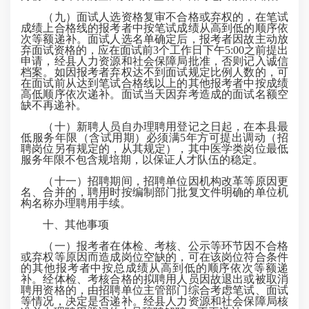
（九）面试人选资格复审不合格或弃权的，在笔试
成绩上合格线的报考者中按笔试成绩从高到低的顺序依
次等额递补。面试人选名单确定后，报考者因故主动放
弃面试资格的，应在面试前3个工作日下午5:00之前提出
申请，经县人力资源和社会保障局批准，否则记入诚信
档案。如因报考者弃权达不到面试规定比例人数的，可
在面试前从达到笔试合格线以上的其他报考者中按成绩
高低顺序依次递补。面试当天因弃考造成的面试名额空
缺不再递补。
（十）新聘人员自办理聘用登记之日起，在本县最
低服务年限（含试用期）必须满5年方可提出调动（招
聘岗位另有规定的，从其规定），其中医学类岗位最低
服务年限不包含规培期，以保证人才队伍的稳定。
（十一）招聘期间，招聘单位因机构改革等原因更
名、合并的，聘用时按编制部门批复文件明确的单位机
构名称办理聘用手续。
十、其他事项
（一）报考者在体检、考核、公示等环节因不合格
或弃权等原因而造成岗位空缺的，可在该岗位符合条件
的其他报考者中按总成绩从高到低的顺序依次等额递
补。经体检、考核合格的拟聘用人员因故退出或被取消
聘用资格的，由招聘单位主管部门综合考虑笔试、面试
等情况，决定是否递补。经县人力资源和社会保障局核