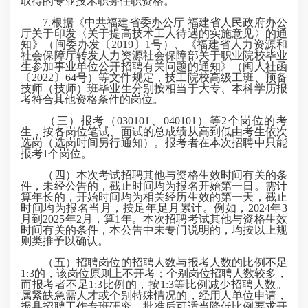
取得的专业技术职务任职资格。
7.根据《中共福建省委办公厅 福建省人民政府办公
厅关于印发〈关于提高技术工人待遇的实施意见〉的通
知》（闽委办发〔2019〕1号）、《福建省人力资源和
社会保障厅转发人力资源社会保障部关于职业院校毕业
生参加事业单位公开招聘有关问题的通知》（闽人社函
〔2022〕64号）等文件规定，技工院校高级工班、预备
技师（技师）班毕业生分别按相当于大专、本科学历报
考符合其他资格条件的岗位。
（三）报考（030101、040101）等2个岗位的考
生，按各岗位笔试、面试的总成绩从高到低由考生依次
选岗（选岗时间另行通知）。报考者在本次招聘中只能
报考1个岗位。
（四）本次考试招聘其他与资格生效时间有关的条
件，未经公告的，截止时间均为报名开始第一日。需计
算年长的，开始时间均为相关经历生效的第一天，截止
时间均为报名当月，按足年足月累计。例如，2024年3
月到2025年2月，算1年。本次招聘考试其他与资格生效
时间有关的条件，本公告中未专门说明的，均按以上规
则类推予以确认。
（五）招聘岗位的招聘人数与报考人数的比例不足
1:3的，该岗位原则上不开考；个别岗位招聘人数较多，
而报考者不足1:3比例的，按1:3等比例减少招聘人数。
属紧缺急需人才或个别特殊情况的，经用人单位申请，
报县招聘工作专班研究，批准后可适当降低比例要求开